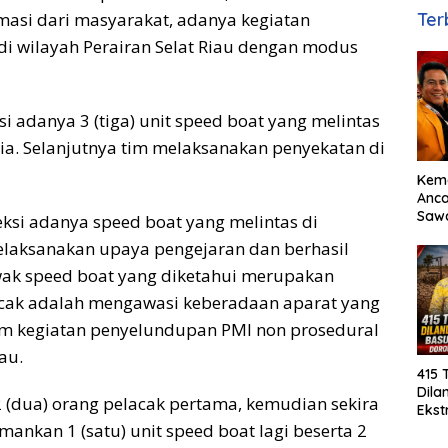
masi dari masyarakat, adanya kegiatan
Ter
i wilayah Perairan Selat Riau dengan modus
i adanya 3 (tiga) unit speed boat yang melintas
sia. Selanjutnya tim melaksanakan penyekatan di
Kem
Anc
Sawa
eksi adanya speed boat yang melintas di
Basu
melaksanakan upaya pengejaran dan berhasil
Dor
Cepa
ak speed boat yang diketahui merupakan
acak adalah mengawasi keberadaan aparat yang
um kegiatan penyelundupan PMI non prosedural
au.
415 
Dila
 (dua) orang pelacak pertama, kemudian sekira
Ekst
ankan 1 (satu) unit speed boat lagi beserta 2
MM.,
Lan