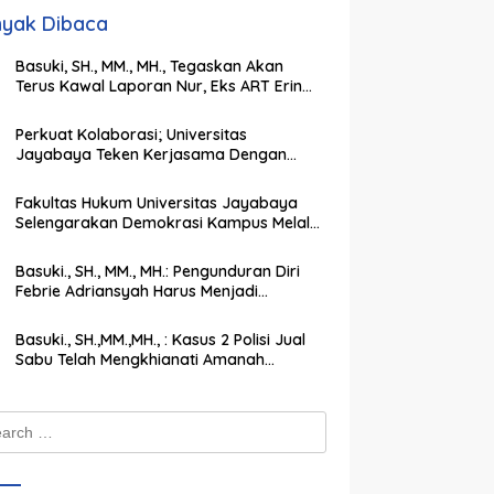
yak Dibaca
Basuki, SH., MM., MH., Tegaskan Akan
Terus Kawal Laporan Nur, Eks ART Erin
Taulany hingga Tuntas
Perkuat Kolaborasi; Universitas
Jayabaya Teken Kerjasama Dengan
Institut Agama Islam Darul Ulum
Kandangan Kalsel
Fakultas Hukum Universitas Jayabaya
Selengarakan Demokrasi Kampus Melalui
PEMIRA Pilih Ketua SEMA dan BPM
Basuki., SH., MM., MH.: Pengunduran Diri
Febrie Adriansyah Harus Menjadi
Momentum Memperkuat Integritas
Penegakan Hukum
Basuki., SH.,MM.,MH., : Kasus 2 Polisi Jual
Sabu Telah Mengkhianati Amanah
Negara, Harus Dihukum Berat
ch