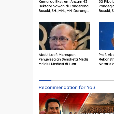
Kemarau Ekstrem Ancam 43
30 Ribu 
Hektare Sawah di Tangerang,
Pandegla
Basuki, SH., MM., MH. Dorong
Basuki, S
Langkah Cepat Pemerintah
Penting
Abdul Latif: Merespon
Prof. Abd
Penyelesaian Sengketa Medis
Rekonst
Melalui Mediasi di Luar
Notaris 
Pengadilan saat ini
Wujudka
Pertana
Recommendation for You