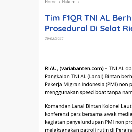
Home
Hukum
Tim F1QR TNI AL Berh
Prosedural Di Selat R
26/02/2025
RIAU, (variabanten.com) –
TNI AL da
Pangkalan TNI AL (Lanal) Bintan be
Pekerja Migran Indonesia (PMI) non p
menggunakan speed boat tanpa nama.
Komandan Lanal Bintan Kolonel Laut (
konferensi pers bersama awak medi
kegiatan penyelundupan PMI non pro
melaksanakan patroli rutin di Perair