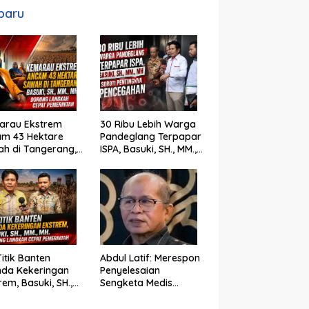
baru
arau Ekstrem
30 Ribu Lebih Warga
am 43 Hektare
Pandeglang Terpapar
h di Tangerang,
ISPA, Basuki, SH., MM.,
ki, SH., MM., MH.
MH Soroti Pentingnya
ong Langkah
Pencegahan
t Pemerintah
Titik Banten
Abdul Latif: Merespon
nda Kekeringan
Penyelesaian
rem, Basuki, SH.,
Sengketa Medis
 MH. Dorong
Melalui Mediasi di Luar
gkah Cepat
Pengadilan saat ini