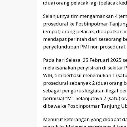
(dua) orang pelacak lagi (pelacak ked
Selanjutnya tim mengamankan 4 (em
prosedural ke Posbinpotmar Tanjung
(empat) orang pelacak, didapatkan 
mendapat perintah dari seseorang b
penyelundupan PMI non prosedural.
Pada hari Selasa, 25 Februari 2025 s
melaksanakan penyisiran di sekitar P
WIB, tim berhasil menemukan 1 (sat
prosedural sebanyak 2 (dua) orang b
sebagai pengurus kegiatan ilegal p
berinisial “M”. Selanjutnya 2 (satu)
dibawa ke Posbinpotmar Tanjung Ub
Menurut keterangan yang didapat da
masuk ke Malaysia membawa 6 (enam