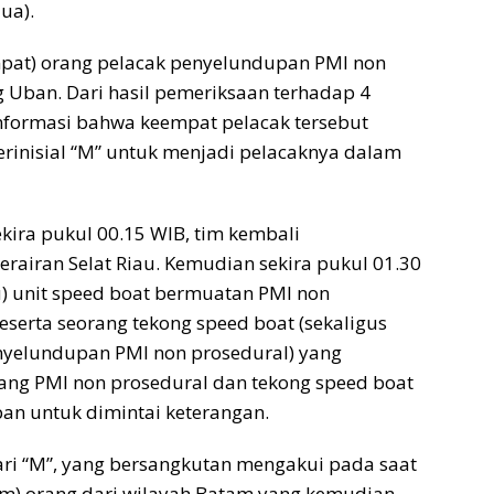
ua).
Peme
pat) orang pelacak penyelundupan PMI non
 Uban. Dari hasil pemeriksaan terhadap 4
informasi bahwa keempat pelacak tersebut
erinisial “M” untuk menjadi pelacaknya dalam
ekira pukul 00.15 WIB, tim kembali
erairan Selat Riau. Kemudian sekira pukul 01.30
u) unit speed boat bermuatan PMI non
eserta seorang tekong speed boat (sekaligus
enyelundupan PMI non prosedural) yang
 orang PMI non prosedural dan tekong speed boat
an untuk dimintai keterangan.
ri “M”, yang bersangkutan mengakui pada saat
) orang dari wilayah Batam yang kemudian