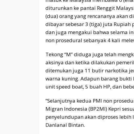
diturunkan ke pantai Renggit Malay
(dua) orang yang rencananya akan d
dibayar sebesar 3 (tiga) juta Rupiah 
dan juga mengakui bahwa selama in
non prosedural sebanyak 4 kali melew
Tekong “M” diduga juga telah mengk
aksinya dan ketika dilakukan pemer
ditemukan juga 11 butir narkotika jen
warna kuning. Adapun barang bukti l
unit speed boat, 5 buah HP, dan be
“Selanjutnya kedua PMI non prosedu
Migran Indonesia (BP2MI) Kepri ses
penyelundupan akan diproses lebih l
Danlanal Bintan.