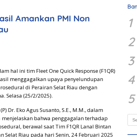
Ban
asil Amankan PMI Non
1
iau
2
3
lam hal ini tim Fleet One Quick Response (F1QR)
4
rhasil menggagalkan upaya penyelundupan
rosedural di Perairan Selat Riau dengan
5
 Selasa (25/2/2025).
P) Dr. Eko Agus Susanto, S.E., M.M., dalam
Sear
a menjelaskan bahwa penggagalan terhadap
for:
sedural, berawal saat Tim F1QR Lanal Bintan
an Selat Riau pada hari Senin, 24 Februari 2025