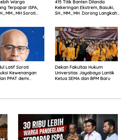
Lebih Warga
415 Titik Banten Dilanda
ng Terpapar ISPA,
Kekeringan Ekstrem, Basuki,
H., MM., MH Soroti
SH., MM., MH. Dorong Langkah
nya Pencegahan
Cepat Pemerintah
ul Latif Soroti
Dekan Fakultas Hukum
ruksi Kewenangan
Universitas Jayabaya Lantik
dan PPAT demi
Ketua SEMA dan BPM Baru
n Kepastian Hukum
han