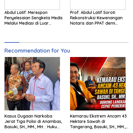
Abdul Latif: Merespon
Prof. Abdul Latif Soroti
Penyelesaian Sengketa Medis
Rekonstruksi Kewenangan
Melalui Mediasi di Luar
Notaris dan PPAT demi
Pengadilan saat ini
Wujudkan Kepastian Hukum
Pertanahan
Recommendation for You
Kasus Dugaan Narkoba
Kemarau Ekstrem Ancam 43
Jerat Tiga Polisi di Anambas,
Hektare Sawah di
Basuki, SH., MM., MH. : Hukum
Tangerang, Basuki, SH., MM.,
Harus Tegak
MH. Dorong Langkah Cepat