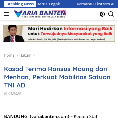
Skip
H. : Hukum Harus Tegak
Breaking News
Kemarau Ekstrem Ancam 43 Hekt
to
content
Home
Hukum
Kasad Terima Ransus Maung dari
Menhan, Perkuat Mobilitas Satuan
TNI AD
02/03/2025
BANDUNG, (variabanten.com) –
Kepala Staf