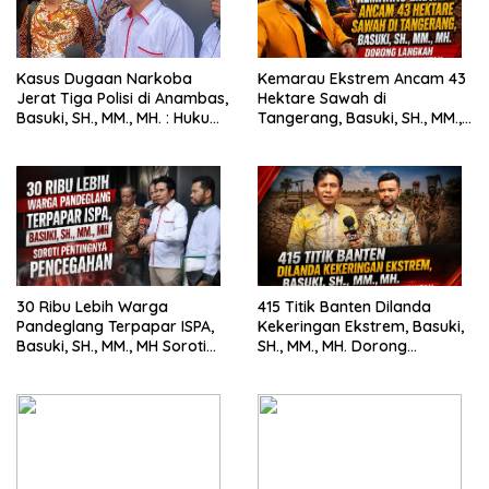
Kasus Dugaan Narkoba
Kemarau Ekstrem Ancam 43
Jerat Tiga Polisi di Anambas,
Hektare Sawah di
Basuki, SH., MM., MH. : Hukum
Tangerang, Basuki, SH., MM.,
Harus Tegak
MH. Dorong Langkah Cepat
Pemerintah
30 Ribu Lebih Warga
415 Titik Banten Dilanda
Pandeglang Terpapar ISPA,
Kekeringan Ekstrem, Basuki,
Basuki, SH., MM., MH Soroti
SH., MM., MH. Dorong
Pentingnya Pencegahan
Langkah Cepat Pemerintah