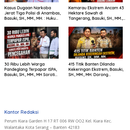
Kasus Dugaan Narkoba
Kemarau Ekstrem Ancam 43
Jerat Tiga Polisi di Anambas,
Hektare Sawah di
Basuki, SH., MM., MH. : Hukum
Tangerang, Basuki, SH., MM.,
Harus Tegak
MH. Dorong Langkah Cepat
Pemerintah
30 Ribu Lebih Warga
415 Titik Banten Dilanda
Pandeglang Terpapar ISPA,
Kekeringan Ekstrem, Basuki,
Basuki, SH., MM., MH Soroti
SH., MM., MH. Dorong
Pentingnya Pencegahan
Langkah Cepat Pemerintah
Kantor Redaksi
Perum Kiara Garden H 17 RT 006 RW OO2 Kel. Kiara Kec.
Walantaka Kota Serang – Banten 42183