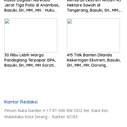
Kasus Dugaan Narkoba
Kemarau Ekstrem Ancam 43
Jerat Tiga Polisi di Anambas,
Hektare Sawah di
Basuki, SH., MM., MH. : Hukum
Tangerang, Basuki, SH., MM.,
Harus Tegak
MH. Dorong Langkah Cepat
Pemerintah
30 Ribu Lebih Warga
415 Titik Banten Dilanda
Pandeglang Terpapar ISPA,
Kekeringan Ekstrem, Basuki,
Basuki, SH., MM., MH Soroti
SH., MM., MH. Dorong
Pentingnya Pencegahan
Langkah Cepat Pemerintah
Kantor Redaksi
Perum Kiara Garden H 17 RT 006 RW OO2 Kel. Kiara Kec.
Walantaka Kota Serang – Banten 42183