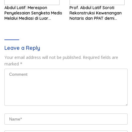
Abdul Latif: Merespon
Prof. Abdul Latif Soroti
Penyelesaian Sengketa Medis
Rekonstruksi Kewenangan
Melalui Mediasi di Luar
Notaris dan PPAT demi
Pengadilan saat ini
Wujudkan Kepastian Hukum
Pertanahan
Leave a Reply
Your email address will not be published.
Required fields are
marked
*