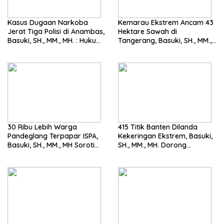
Kasus Dugaan Narkoba
Kemarau Ekstrem Ancam 43
Jerat Tiga Polisi di Anambas,
Hektare Sawah di
Basuki, SH., MM., MH. : Hukum
Tangerang, Basuki, SH., MM.,
Harus Tegak
MH. Dorong Langkah Cepat
Pemerintah
30 Ribu Lebih Warga
415 Titik Banten Dilanda
Pandeglang Terpapar ISPA,
Kekeringan Ekstrem, Basuki,
Basuki, SH., MM., MH Soroti
SH., MM., MH. Dorong
Pentingnya Pencegahan
Langkah Cepat Pemerintah