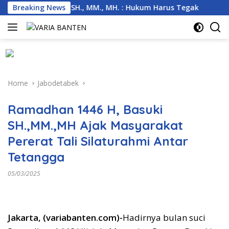
Skip
ambas, Basuki, SH., MM., MH. : Hukum Harus Tegak
Breaking News
Kema
to
content
Home
Jabodetabek
Ramadhan 1446 H, Basuki
SH.,MM.,MH Ajak Masyarakat
Pererat Tali Silaturahmi Antar
Tetangga
05/03/2025
Jakarta, (variabanten.com)-
Hadirnya bulan suci