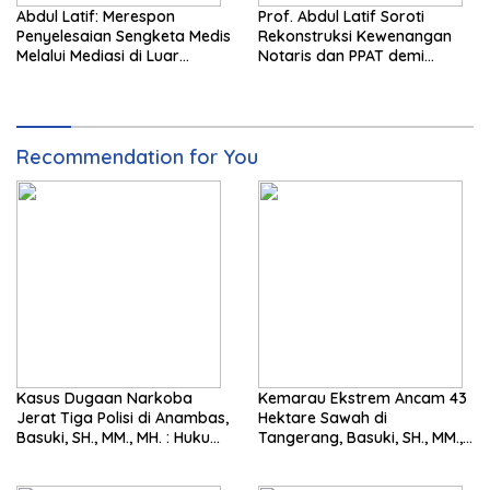
Abdul Latif: Merespon
Prof. Abdul Latif Soroti
Penyelesaian Sengketa Medis
Rekonstruksi Kewenangan
Melalui Mediasi di Luar
Notaris dan PPAT demi
Pengadilan saat ini
Wujudkan Kepastian Hukum
Pertanahan
Recommendation for You
Kasus Dugaan Narkoba
Kemarau Ekstrem Ancam 43
Jerat Tiga Polisi di Anambas,
Hektare Sawah di
Basuki, SH., MM., MH. : Hukum
Tangerang, Basuki, SH., MM.,
Harus Tegak
MH. Dorong Langkah Cepat
Pemerintah