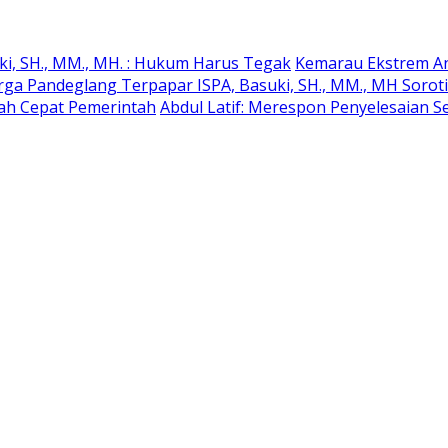
ki, SH., MM., MH. : Hukum Harus Tegak
Kemarau Ekstrem An
rga Pandeglang Terpapar ISPA, Basuki, SH., MM., MH Soro
kah Cepat Pemerintah
Abdul Latif: Merespon Penyelesaian Se