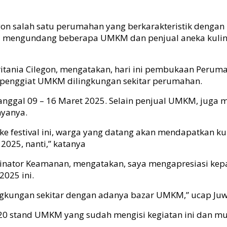
gon salah satu perumahan yang berkarakteristik dengan
5 mengundang beberapa UMKM dan penjual aneka kuline
tania Cilegon, mengatakan, hari ini pembukaan Peruma
p penggiat UMKM dilingkungan sekitar perumahan.
 tanggal 09 – 16 Maret 2025. Selain penjual UMKM, jug
nyanya.
ke festival ini, warga yang datang akan mendapatkan k
025, nanti,” katanya
rdinator Keamanan, mengatakan, saya mengapresiasi ke
025 ini.
lingkungan sekitar dengan adanya bazar UMKM,” ucap Ju
ar 20 stand UMKM yang sudah mengisi kegiatan ini dan m