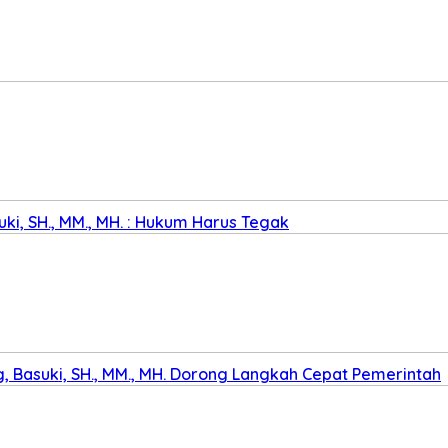
ki, SH., MM., MH. : Hukum Harus Tegak
 Basuki, SH., MM., MH. Dorong Langkah Cepat Pemerintah