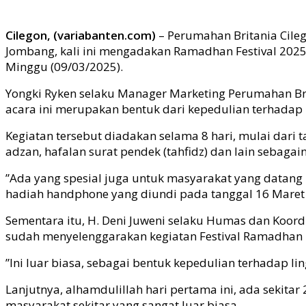
Cilegon, (variabanten.com)
– Perumahan Britania Cile
Jombang, kali ini mengadakan Ramadhan Festival 202
Minggu (09/03/2025).
Yongki Ryken selaku Manager Marketing Perumahan Bri
acara ini merupakan bentuk dari kepedulian terhada
Kegiatan tersebut diadakan selama 8 hari, mulai dari
adzan, hafalan surat pendek (tahfidz) dan lain sebagai
”Ada yang spesial juga untuk masyarakat yang datang 
hadiah handphone yang diundi pada tanggal 16 Maret 2
Sementara itu, H. Deni Juweni selaku Humas dan Koo
sudah menyelenggarakan kegiatan Festival Ramadhan 2
”Ini luar biasa, sebagai bentuk kepedulian terhadap 
Lanjutnya, alhamdulillah hari pertama ini, ada sekit
masyarakat sekitar yang sangat luar biasa.