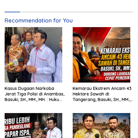
Pertanahan
Recommendation for You
Kasus Dugaan Narkoba
Kemarau Ekstrem Ancam 43
Jerat Tiga Polisi di Anambas,
Hektare Sawah di
Basuki, SH., MM., MH. : Hukum
Tangerang, Basuki, SH., MM.,
Harus Tegak
MH. Dorong Langkah Cepat
Pemerintah