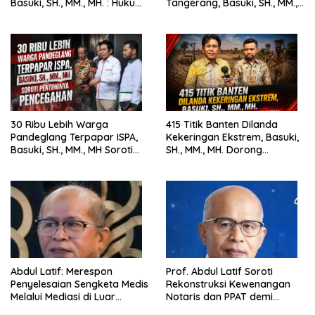
Basuki, SH., MM., MH. : Hukum
Tangerang, Basuki, SH., MM.,
Harus Tegak
MH. Dorong Langkah Cepat
Pemerintah
30 Ribu Lebih Warga
415 Titik Banten Dilanda
Pandeglang Terpapar ISPA,
Kekeringan Ekstrem, Basuki,
Basuki, SH., MM., MH Soroti
SH., MM., MH. Dorong
Pentingnya Pencegahan
Langkah Cepat Pemerintah
Abdul Latif: Merespon
Prof. Abdul Latif Soroti
Penyelesaian Sengketa Medis
Rekonstruksi Kewenangan
Melalui Mediasi di Luar
Notaris dan PPAT demi
Pengadilan saat ini
Wujudkan Kepastian Hukum