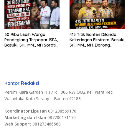
30 Ribu Lebih Warga
415 Titik Banten Dilanda
Pandeglang Terpapar ISPA,
Kekeringan Ekstrem, Basuki,
Basuki, SH., MM., MH Soroti
SH., MM., MH. Dorong
Pentingnya Pencegahan
Langkah Cepat Pemerintah
Kantor Redaksi
Perum Kiara Garden H 17 RT 006 RW OO2 Kel. Kiara Kec.
Walantaka Kota Serang – Banten 42183
Koordinator Liputan
081298569170
Marketing dan Iklan
087700171170
Web Support
081273466560