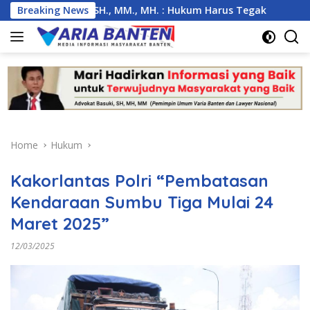
Skip
, Basuki, SH., MM., MH. : Hukum Harus Tegak
Breaking News
Kemarau 
to
content
Home
Hukum
Kakorlantas Polri “Pembatasan
Kendaraan Sumbu Tiga Mulai 24
Maret 2025”
12/03/2025