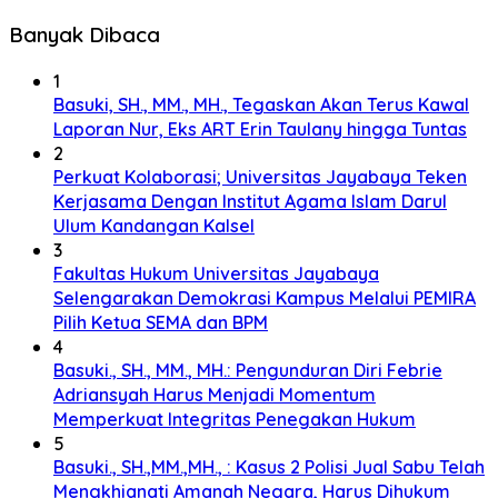
Banyak Dibaca
1
Basuki, SH., MM., MH., Tegaskan Akan Terus Kawal
Laporan Nur, Eks ART Erin Taulany hingga Tuntas
2
Perkuat Kolaborasi; Universitas Jayabaya Teken
Kerjasama Dengan Institut Agama Islam Darul
Ulum Kandangan Kalsel
3
Fakultas Hukum Universitas Jayabaya
Selengarakan Demokrasi Kampus Melalui PEMIRA
Pilih Ketua SEMA dan BPM
4
Basuki., SH., MM., MH.: Pengunduran Diri Febrie
Adriansyah Harus Menjadi Momentum
Memperkuat Integritas Penegakan Hukum
5
Basuki., SH.,MM.,MH., : Kasus 2 Polisi Jual Sabu Telah
Mengkhianati Amanah Negara, Harus Dihukum