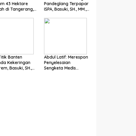
am 43 Hektare
Pandeglang Terpapar
h di Tangerang,
ISPA, Basuki, SH., MM.,
ki, SH., MM., MH.
MH Soroti Pentingnya
ong Langkah
Pencegahan
t Pemerintah
Titik Banten
Abdul Latif: Merespon
nda Kekeringan
Penyelesaian
rem, Basuki, SH.,
Sengketa Medis
 MH. Dorong
Melalui Mediasi di Luar
gkah Cepat
Pengadilan saat ini
rintah