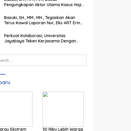
Pengungkapan Aktor Utama Kasus Haji
Ilegal yang Rugikan Korban Rp116 M
Basuki, SH., MM., MH., Tegaskan Akan
Terus Kawal Laporan Nur, Eks ART Erin
Taulany hingga Tuntas
Perkuat Kolaborasi; Universitas
Jayabaya Teken Kerjasama Dengan
Institut Agama Islam Darul Ulum
Kandangan Kalsel
ch
baru
arau Ekstrem
30 Ribu Lebih Warga