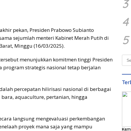
3
4
 akhir pekan, Presiden Prabowo Subianto
5
sama sejumlah menteri Kabinet Merah Putih di
arat, Minggu (16/03/2025).
Sear
a tersebut menunjukkan komitmen tinggi Presiden
for:
program strategis nasional tetap berjalan
Ter
dalah percepatan hilirisasi nasional di berbagai
tu bara, aquaculture, pertanian, hingga
secara langsung mengevaluasi perkembangan
 menelaah proyek mana saja yang mampu
Kem