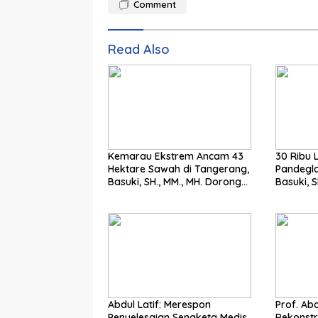
Comment
Read Also
Kemarau Ekstrem Ancam 43
30 Ribu 
Hektare Sawah di Tangerang,
Pandegla
Basuki, SH., MM., MH. Dorong
Basuki, S
Langkah Cepat Pemerintah
Penting
Abdul Latif: Merespon
Prof. Abd
Penyelesaian Sengketa Medis
Rekonst