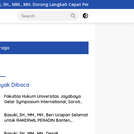
 Dorong Langkah Cepat Pemerintah
30 Ribu Lebih Warg
raga
yak Dibaca
Fakultas Hukum Universitas Jayabaya
Gelar Symposium International; Soroti
Pembaharuan UU Advokat di Era
Globalisasi
Basuki, SH., MM., MH., Beri Ucapan Selamat
untuk RAKERWIL PERADIN Banten,
Harapkan Organisasi Semakin Solid &
Profesional
Basuki, SH., MM., MH., Desak