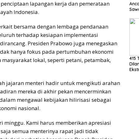
 penciptaan lapangan kerja dan pemerataan
Anc
Sawa
ayah Indonesia.
Basu
Dor
 terkait bersama dengan lembaga pendanaan
Cepa
eluruh terhadap kesiapan implementasi
ah dirancang. Presiden Prabowo juga menegaskan
 tidak hanya fokus pada pertumbuhan ekonomi
415 
 masyarakat lokal, seperti petani, petambak,
Dila
Ekst
MM.,
Lan
lah jajaran menteri hadir untuk mengikuti arahan
Peme
hadiran mereka di akhir pekan mencerminkan
dalam mengawal kebijakan hilirisasi sebagai
konomi nasional.
ari minggu. Kami harus memberikan apresiasi
saja semua menterinya rapat jadi tidak