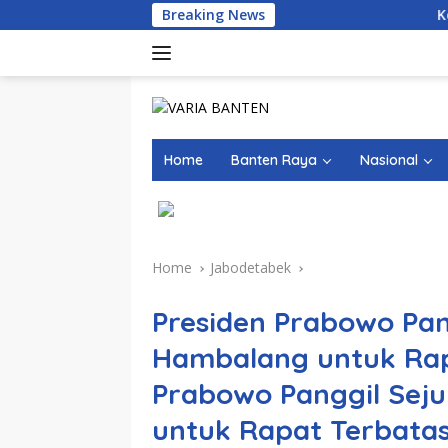
Skip
Breaking News
Kemarau Ekstrem 
to
content
Home
Banten Raya
Nasional
Home
Jabodetabek
Presiden Prabowo Pan
Hambalang untuk Rap
Prabowo Panggil Sej
untuk Rapat Terbata