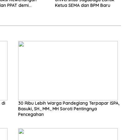
dan PPAT demi
Ketua SEMA dan BPM Baru
n Kepastian Hukum
han
 di
30 Ribu Lebih Warga Pandeglang Terpapar ISPA,
Basuki, SH., MM., MH Soroti Pentingnya
Pencegahan