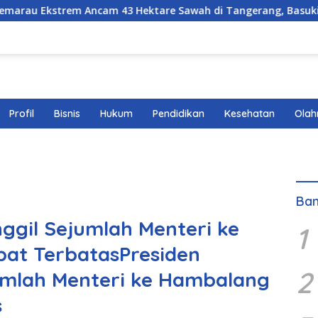
Ancam 43 Hektare Sawah di Tangerang, Basuki, SH., MM., MH.
Profil
Bisnis
Hukum
Pendidikan
Kesehatan
Olah
Ban
ggil Sejumlah Menteri ke
1
at TerbatasPresiden
2
umlah Menteri ke Hambalang
s