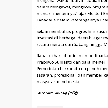
mengenal waktu libur. Ini adalah be
dalam mengawal, mengecek program
menteri-menterinya,” ujar Menteri E
Lahadalia dalam keterangannya usai
Selain membahas progres hilirisasi
investasi di berbagai daerah, agar
secara merata dari Sabang hingga M
Rapat di hari libur ini memperlihat
Prabowo Subianto dan para menter
Pemerintah berkomitmen penuh memas
sasaran, profesional, dan memberik
masyarakat Indonesia.
Sumber: Sekneg
(*/Sf)
.