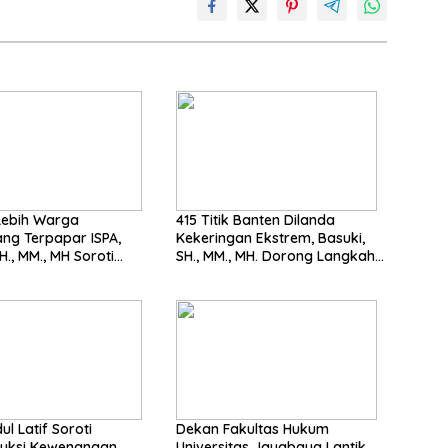
Lebih Warga
415 Titik Banten Dilanda
ng Terpapar ISPA,
Kekeringan Ekstrem, Basuki,
H., MM., MH Soroti
SH., MM., MH. Dorong Langkah
nya Pencegahan
Cepat Pemerintah
ul Latif Soroti
Dekan Fakultas Hukum
ruksi Kewenangan
Universitas Jayabaya Lantik