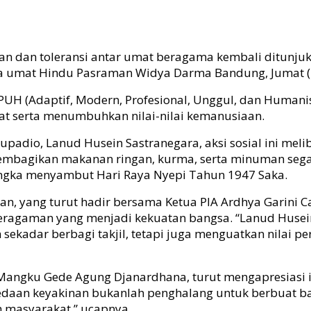
 dan toleransi antar umat beragama kembali ditunjukkan
ma umat Hindu Pasraman Widya Darma Bandung, Jumat (
MPUH (Adaptif, Modern, Profesional, Unggul, dan Human
t serta menumbuhkan nilai-nilai kemanusiaan.
padio, Lanud Husein Sastranegara, aksi sosial ini mel
mbagikan makanan ringan, kurma, serta minuman segar
angka menyambut Hari Raya Nyepi Tahun 1947 Saka.
an, yang turut hadir bersama Ketua PIA Ardhya Garini 
eragaman yang menjadi kekuatan bangsa. “Lanud Huse
 sekadar berbagi takjil, tetapi juga menguatkan nilai 
gku Gede Agung Djanardhana, turut mengapresiasi ini
edaan keyakinan bukanlah penghalang untuk berbuat b
 masyarakat,” ucapnya.