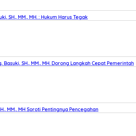
ki, SH., MM., MH. : Hukum Harus Tegak
 Basuki, SH., MM., MH. Dorong Langkah Cepat Pemerintah
SH., MM., MH Soroti Pentingnya Pencegahan