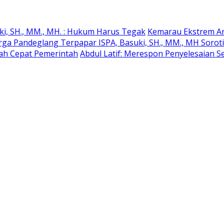
ki, SH., MM., MH. : Hukum Harus Tegak
Kemarau Ekstrem An
rga Pandeglang Terpapar ISPA, Basuki, SH., MM., MH Soro
kah Cepat Pemerintah
Abdul Latif: Merespon Penyelesaian Se