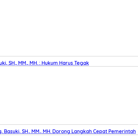
ki, SH., MM., MH. : Hukum Harus Tegak
 Basuki, SH., MM., MH. Dorong Langkah Cepat Pemerintah