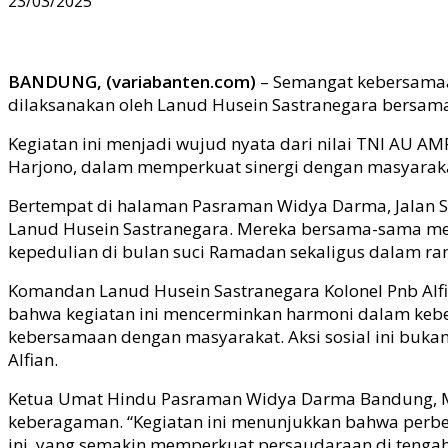
23/03/2025
BANDUNG, (variabanten.com)
– Semangat kebersamaan
dilaksanakan oleh Lanud Husein Sastranegara bersa
Kegiatan ini menjadi wujud nyata dari nilai TNI AU A
Harjono, dalam memperkuat sinergi dengan masyaraka
Bertempat di halaman Pasraman Widya Darma, Jalan Su
Lanud Husein Sastranegara. Mereka bersama-sama me
kepedulian di bulan suci Ramadan sekaligus dalam r
Komandan Lanud Husein Sastranegara Kolonel Pnb Alfi
bahwa kegiatan ini mencerminkan harmoni dalam keb
kebersamaan dengan masyarakat. Aksi sosial ini bukan
Alfian.
Ketua Umat Hindu Pasraman Widya Darma Bandung, Man
keberagaman. “Kegiatan ini menunjukkan bahwa perb
ini, yang semakin memperkuat persaudaraan di tengah