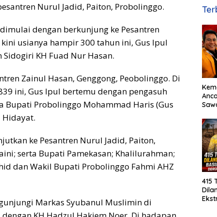
esantren Nurul Jadid, Paiton, Probolinggo.
Ter
ni dimulai dengan berkunjung ke Pesantren
 kini usianya hampir 300 tahun ini, Gus Ipul
 Sidogiri KH Fuad Nur Hasan.
ntren Zainul Hasan, Genggong, Peobolinggo. Di
Kem
1839 ini, Gus Ipul bertemu dengan pengasuh
Anc
rta Bupati Probolinggo Mohammad Haris (Gus
Sawa
Basu
 Hidayat.
Dor
Cepa
jutkan ke Pesantren Nurul Jadid, Paiton,
ini; serta Bupati Pamekasan; Khalilurahman;
id dan Wakil Bupati Probolinggo Fahmi AHZ
415 
Dila
Ekst
gunjungi Markas Syubanul Muslimin di
MM.,
dengan KH Hafidzul Hakiem Noer. Di hadapan
Lan