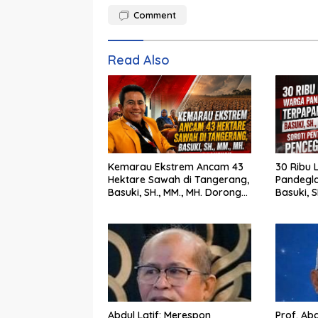
Comment
Read Also
Kemarau Ekstrem Ancam 43
30 Ribu 
Hektare Sawah di Tangerang,
Pandegla
Basuki, SH., MM., MH. Dorong
Basuki, S
Langkah Cepat Pemerintah
Penting
Abdul Latif: Merespon
Prof. Abd