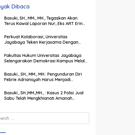
yak Dibaca
Basuki, SH., MM., MH., Tegaskan Akan
Terus Kawal Laporan Nur, Eks ART Erin
Taulany hingga Tuntas
Perkuat Kolaborasi; Universitas
Jayabaya Teken Kerjasama Dengan
Institut Agama Islam Darul Ulum
Kandangan Kalsel
Fakultas Hukum Universitas Jayabaya
Selengarakan Demokrasi Kampus Melalui
PEMIRA Pilih Ketua SEMA dan BPM
Basuki., SH., MM., MH.: Pengunduran Diri
Febrie Adriansyah Harus Menjadi
Momentum Memperkuat Integritas
Penegakan Hukum
Basuki., SH.,MM.,MH., : Kasus 2 Polisi Jual
Sabu Telah Mengkhianati Amanah
Negara, Harus Dihukum Berat
ch