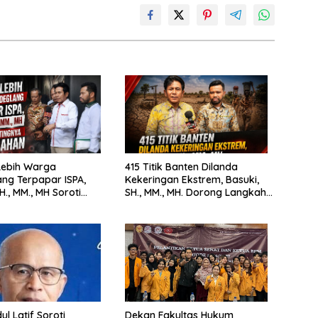
Lebih Warga
415 Titik Banten Dilanda
ng Terpapar ISPA,
Kekeringan Ekstrem, Basuki,
H., MM., MH Soroti
SH., MM., MH. Dorong Langkah
nya Pencegahan
Cepat Pemerintah
ul Latif Soroti
Dekan Fakultas Hukum