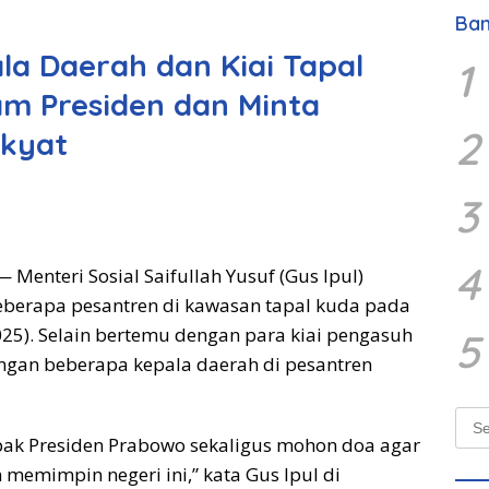
Ban
a Daerah dan Kiai Tapal
1
m Presiden dan Minta
2
kyat
3
4
 Menteri Sosial Saifullah Yusuf (Gus Ipul)
eberapa pesantren di kawasan tapal kuda pada
025). Selain bertemu dengan para kiai pengasuh
5
engan beberapa kepala daerah di pesantren
Sear
for:
ak Presiden Prabowo sekaligus mohon doa agar
 memimpin negeri ini,” kata Gus Ipul di