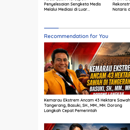
Penyelesaian Sengketa Medis
Rekonst
Melalui Mediasi di Luar
Notaris 
Pengadilan saat ini
Wujudka
Pertana
Recommendation for You
Kemarau Ekstrem Ancam 43 Hektare Sawah
Tangerang, Basuki, SH., MM., MH. Dorong
Langkah Cepat Pemerintah