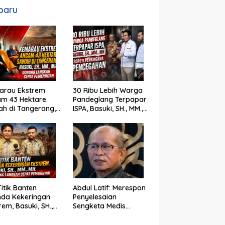
baru
arau Ekstrem
30 Ribu Lebih Warga
am 43 Hektare
Pandeglang Terpapar
h di Tangerang,
ISPA, Basuki, SH., MM.,
ki, SH., MM., MH.
MH Soroti Pentingnya
ong Langkah
Pencegahan
t Pemerintah
Titik Banten
Abdul Latif: Merespon
nda Kekeringan
Penyelesaian
rem, Basuki, SH.,
Sengketa Medis
 MH. Dorong
Melalui Mediasi di Luar
gkah Cepat
Pengadilan saat ini