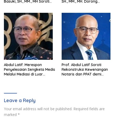
Basuki, SH., MM., MH Soroti
SH., MM., MH. Dorong
Pentingnya Pencegahan
Langkah Cepat Pemerintah
Abdul Latif: Merespon
Prof. Abdul Latif Soroti
Penyelesaian Sengketa Medis
Rekonstruksi Kewenangan
Melalui Mediasi di Luar
Notaris dan PPAT demi
Pengadilan saat ini
Wujudkan Kepastian Hukum
Pertanahan
Leave a Reply
Your email address will not be published.
Required fields are
marked
*