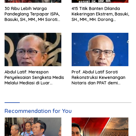
30 Ribu Lebih Warga
415 Titik Banten Dilanda
Pandeglang Terpapar ISPA,
Kekeringan Ekstrem, Basuki,
Basuki, SH., MM., MH Soroti
SH., MM., MH. Dorong
Pentingnya Pencegahan
Langkah Cepat Pemerintah
Abdul Latif: Merespon
Prof. Abdul Latif Soroti
Penyelesaian Sengketa Medis
Rekonstruksi Kewenangan
Melalui Mediasi di Luar
Notaris dan PPAT demi
Pengadilan saat ini
Wujudkan Kepastian Hukum
Pertanahan
Recommendation for You