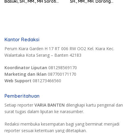
Basuki, SH., MM., MH Soroti
SH., MM., MH. Dorong
Pentingnya Pencegahan
Langkah Cepat Pemerintah
Kantor Redaksi
Perum Kiara Garden H 17 RT 006 RW OO2 Kel. Kiara Kec.
Walantaka Kota Serang – Banten 42183
Koordinator Liputan
081298569170
Marketing dan Iklan
087700171170
Web Support
081273466560
Pemberitahuan
Setiap reporter
VARIA BANTEN
dilengkapi kartu pengenal dan
surat tugas dalam liputan ke narasumber.
Redaksi membuka kesempatan bagi yang berminat menjadi
reporter sesuai ketentuan yang ditetapkan.