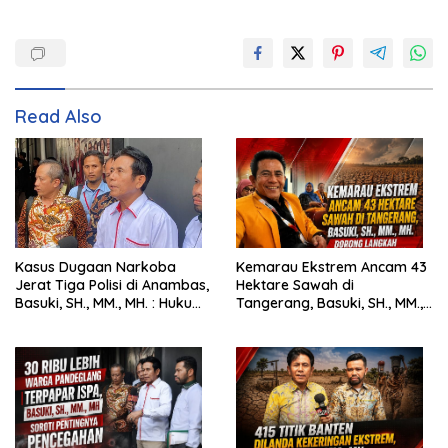
Read Also
Kasus Dugaan Narkoba
Kemarau Ekstrem Ancam 43
Jerat Tiga Polisi di Anambas,
Hektare Sawah di
Basuki, SH., MM., MH. : Hukum
Tangerang, Basuki, SH., MM.,
Harus Tegak
MH. Dorong Langkah Cepat
Pemerintah