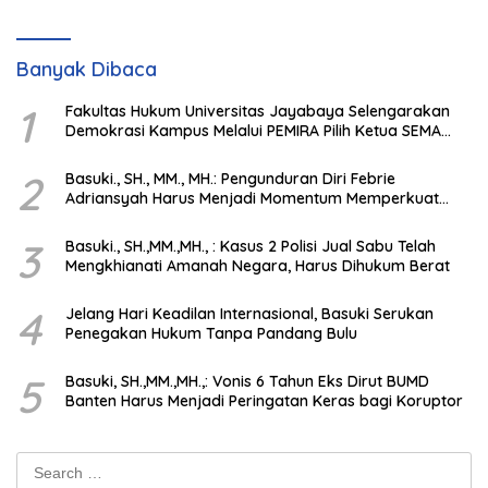
Banyak Dibaca
1
Fakultas Hukum Universitas Jayabaya Selengarakan
Demokrasi Kampus Melalui PEMIRA Pilih Ketua SEMA
dan BPM
2
Basuki., SH., MM., MH.: Pengunduran Diri Febrie
Adriansyah Harus Menjadi Momentum Memperkuat
Integritas Penegakan Hukum
3
Basuki., SH.,MM.,MH., : Kasus 2 Polisi Jual Sabu Telah
Mengkhianati Amanah Negara, Harus Dihukum Berat
4
Jelang Hari Keadilan Internasional, Basuki Serukan
Penegakan Hukum Tanpa Pandang Bulu
5
Basuki, SH.,MM.,MH.,: Vonis 6 Tahun Eks Dirut BUMD
Banten Harus Menjadi Peringatan Keras bagi Koruptor
Search
for: