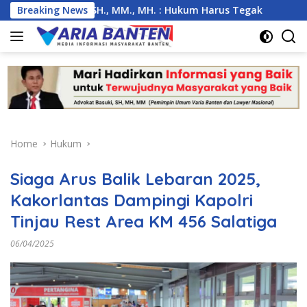
Skip
Basuki, SH., MM., MH. : Hukum Harus Tegak
Breaking News
Kemarau Eks
to
content
Home
Hukum
Siaga Arus Balik Lebaran 2025,
Kakorlantas Dampingi Kapolri
Tinjau Rest Area KM 456 Salatiga
06/04/2025