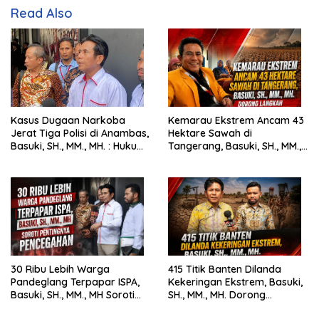
Read Also
Kasus Dugaan Narkoba
Kemarau Ekstrem Ancam 43
Jerat Tiga Polisi di Anambas,
Hektare Sawah di
Basuki, SH., MM., MH. : Hukum
Tangerang, Basuki, SH., MM.,
Harus Tegak
MH. Dorong Langkah Cepat
Pemerintah
30 Ribu Lebih Warga
415 Titik Banten Dilanda
Pandeglang Terpapar ISPA,
Kekeringan Ekstrem, Basuki,
Basuki, SH., MM., MH Soroti
SH., MM., MH. Dorong
Pentingnya Pencegahan
Langkah Cepat Pemerintah