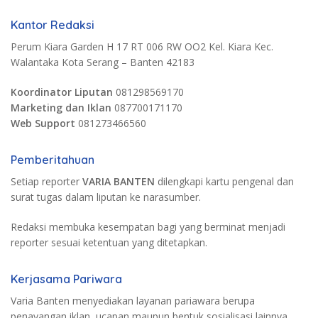
Kantor Redaksi
Perum Kiara Garden H 17 RT 006 RW OO2 Kel. Kiara Kec.
Walantaka Kota Serang – Banten 42183
Koordinator Liputan
081298569170
Marketing dan Iklan
087700171170
Web Support
081273466560
Pemberitahuan
Setiap reporter
VARIA BANTEN
dilengkapi kartu pengenal dan
surat tugas dalam liputan ke narasumber.
Redaksi membuka kesempatan bagi yang berminat menjadi
reporter sesuai ketentuan yang ditetapkan.
Kerjasama Pariwara
Varia Banten menyediakan layanan pariawara berupa
penayangan iklan, ucapan maupun bentuk sosialisasi lainnya