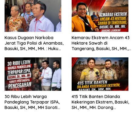
Kasus Dugaan Narkoba
Kemarau Ekstrem Ancam 43
Jerat Tiga Polisi di Anambas,
Hektare Sawah di
Basuki, SH., MM., MH. : Hukum
Tangerang, Basuki, SH., MM.,
Harus Tegak
MH. Dorong Langkah Cepat
Pemerintah
30 Ribu Lebih Warga
415 Titik Banten Dilanda
Pandeglang Terpapar ISPA,
Kekeringan Ekstrem, Basuki,
Basuki, SH., MM., MH Soroti
SH., MM., MH. Dorong
Pentingnya Pencegahan
Langkah Cepat Pemerintah