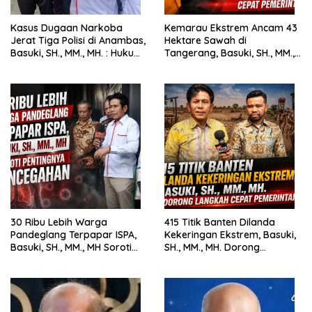
Kasus Dugaan Narkoba
Kemarau Ekstrem Ancam 43
Jerat Tiga Polisi di Anambas,
Hektare Sawah di
Basuki, SH., MM., MH. : Hukum
Tangerang, Basuki, SH., MM.,
Harus Tegak
MH. Dorong Langkah Cepat
Pemerintah
30 Ribu Lebih Warga
415 Titik Banten Dilanda
Pandeglang Terpapar ISPA,
Kekeringan Ekstrem, Basuki,
Basuki, SH., MM., MH Soroti
SH., MM., MH. Dorong
Pentingnya Pencegahan
Langkah Cepat Pemerintah