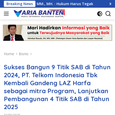
Skip
uki, SH., MM., MH. : Hukum Harus Tegak
Breaking News
Kemarau Ekstre
to
content
Home
Bisnis
Sukses Bangun 9 Titik SAB di Tahun
2024, PT. Telkom Indonesia Tbk
Kembali Gandeng LAZ Harfa
sebagai mitra Program, Lanjutkan
Pembangunan 4 Titik SAB di Tahun
2025