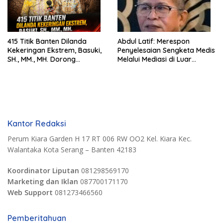
415 Titik Banten Dilanda
Abdul Latif: Merespon
Kekeringan Ekstrem, Basuki,
Penyelesaian Sengketa Medis
SH., MM., MH. Dorong
Melalui Mediasi di Luar
Langkah Cepat Pemerintah
Pengadilan saat ini
Kantor Redaksi
Perum Kiara Garden H 17 RT 006 RW OO2 Kel. Kiara Kec.
Walantaka Kota Serang – Banten 42183
Koordinator Liputan
081298569170
Marketing dan Iklan
087700171170
Web Support
081273466560
Pemberitahuan