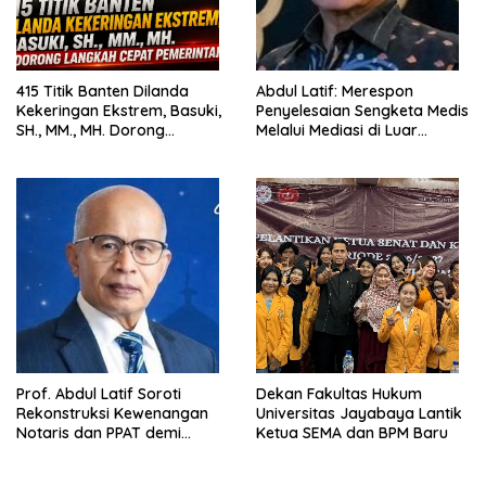
415 Titik Banten Dilanda
Abdul Latif: Merespon
Kekeringan Ekstrem, Basuki,
Penyelesaian Sengketa Medis
SH., MM., MH. Dorong
Melalui Mediasi di Luar
Langkah Cepat Pemerintah
Pengadilan saat ini
Prof. Abdul Latif Soroti
Dekan Fakultas Hukum
Rekonstruksi Kewenangan
Universitas Jayabaya Lantik
Notaris dan PPAT demi
Ketua SEMA dan BPM Baru
Wujudkan Kepastian Hukum
Pertanahan