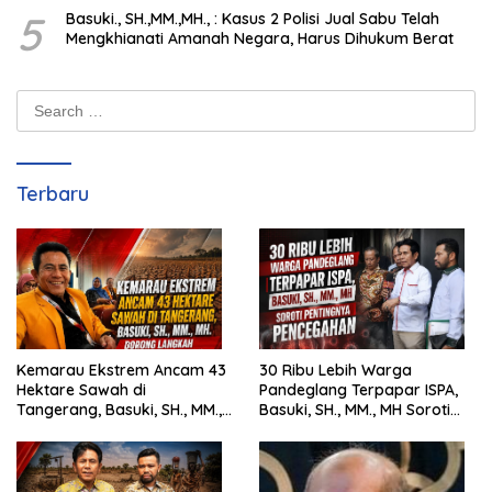
5
Basuki., SH.,MM.,MH., : Kasus 2 Polisi Jual Sabu Telah
Mengkhianati Amanah Negara, Harus Dihukum Berat
Search
for:
Terbaru
Kemarau Ekstrem Ancam 43
30 Ribu Lebih Warga
Hektare Sawah di
Pandeglang Terpapar ISPA,
Tangerang, Basuki, SH., MM.,
Basuki, SH., MM., MH Soroti
MH. Dorong Langkah Cepat
Pentingnya Pencegahan
Pemerintah