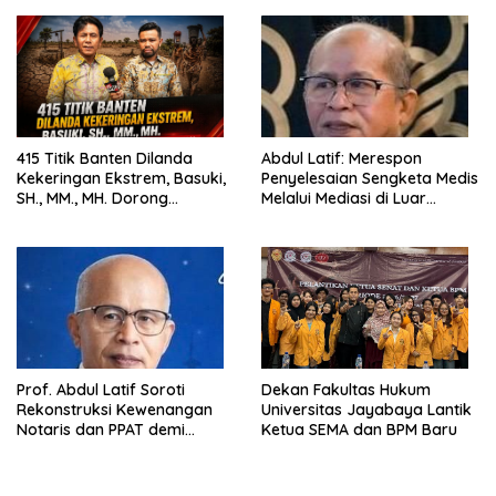
Pemerintah
415 Titik Banten Dilanda
Abdul Latif: Merespon
Kekeringan Ekstrem, Basuki,
Penyelesaian Sengketa Medis
SH., MM., MH. Dorong
Melalui Mediasi di Luar
Langkah Cepat Pemerintah
Pengadilan saat ini
Prof. Abdul Latif Soroti
Dekan Fakultas Hukum
Rekonstruksi Kewenangan
Universitas Jayabaya Lantik
Notaris dan PPAT demi
Ketua SEMA dan BPM Baru
Wujudkan Kepastian Hukum
Pertanahan