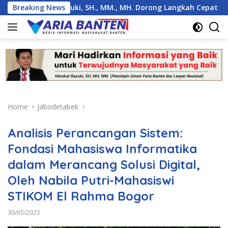
Skip
g, Basuki, SH., MM., MH. Dorong Langkah Cepat Pemerintah
Breaking News
to
content
Home
Jabodetabek
Analisis Perancangan Sistem:
Fondasi Mahasiswa Informatika
dalam Merancang Solusi Digital,
Oleh Nabila Putri-Mahasiswi
STIKOM El Rahma Bogor
30/05/2025