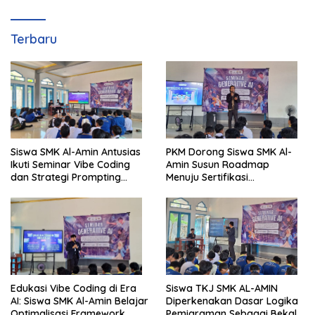
Terbaru
Siswa SMK Al-Amin Antusias
PKM Dorong Siswa SMK Al-
Ikuti Seminar Vibe Coding
Amin Susun Roadmap
dan Strategi Prompting
Menuju Sertifikasi
Berbasis Generative AI
Internasional CCNA dan
MikroTik
Edukasi Vibe Coding di Era
Siswa TKJ SMK AL-AMIN
AI: Siswa SMK Al-Amin Belajar
Diperkenakan Dasar Logika
Optimalisasi Framework
Pemigraman Sebagai Bekal