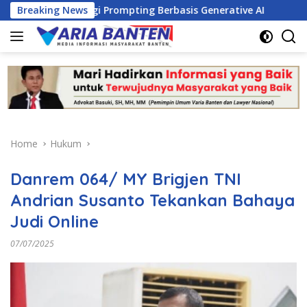
Skip
 Strategi Prompting Berbasis Generative AI
Breaking News
PKM Dorong
to
content
Home
Hukum
Danrem 064/ MY Brigjen TNI
Andrian Susanto Tekankan Bahaya
Judi Online
07/07/2025