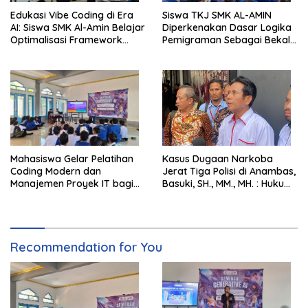
Edukasi Vibe Coding di Era
Siswa TKJ SMK AL-AMIN
AI: Siswa SMK Al-Amin Belajar
Diperkenakan Dasar Logika
Optimalisasi Framework
Pemigraman Sebagai Bekal
Berbasis AI untuk Eksplorasi
Kompetensi Tambahan
Logika Pemrograman
Mahasiswa Gelar Pelatihan
Kasus Dugaan Narkoba
Coding Modern dan
Jerat Tiga Polisi di Anambas,
Manajemen Proyek IT bagi
Basuki, SH., MM., MH. : Hukum
Siswa SMK Al-Amin
Harus Tegak
Recommendation for You