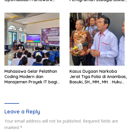
Berbasis AI untuk Eksplorasi
Kompetensi Tambahan
Logika Pemrograman
Mahasiswa Gelar Pelatihan
Kasus Dugaan Narkoba
Coding Modern dan
Jerat Tiga Polisi di Anambas,
Manajemen Proyek IT bagi
Basuki, SH., MM., MH. : Hukum
Siswa SMK Al-Amin
Harus Tegak
Leave a Reply
Your email address will not be published.
Required fields are
marked
*