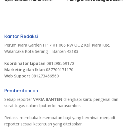
Berbasis AI untuk Eksplorasi
Kompetensi Tambahan
Logika Pemrograman
Kantor Redaksi
Perum Kiara Garden H 17 RT 006 RW OO2 Kel. Kiara Kec.
Walantaka Kota Serang – Banten 42183
Koordinator Liputan
081298569170
Marketing dan Iklan
087700171170
Web Support
081273466560
Pemberitahuan
Setiap reporter
VARIA BANTEN
dilengkapi kartu pengenal dan
surat tugas dalam liputan ke narasumber.
Redaksi membuka kesempatan bagi yang berminat menjadi
reporter sesuai ketentuan yang ditetapkan.