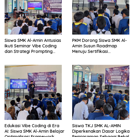
Siswa SMK Al-Amin Antusias
PKM Dorong Siswa SMK Al-
Ikuti Seminar Vibe Coding
Amin Susun Roadmap
dan Strategi Prompting
Menuju Sertifikasi
Berbasis Generative AI
Internasional CCNA dan
MikroTik
Edukasi Vibe Coding di Era
Siswa TKJ SMK AL-AMIN
AI: Siswa SMK Al-Amin Belajar
Diperkenakan Dasar Logika
Optimalisasi Framework
Pemigraman Sebagai Bekal