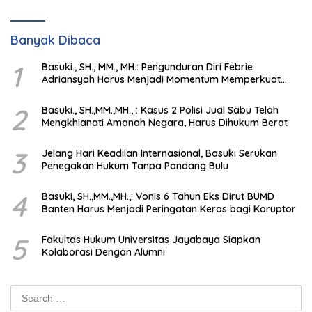
Banyak Dibaca
1
Basuki., SH., MM., MH.: Pengunduran Diri Febrie
Adriansyah Harus Menjadi Momentum Memperkuat
Integritas Penegakan Hukum
2
Basuki., SH.,MM.,MH., : Kasus 2 Polisi Jual Sabu Telah
Mengkhianati Amanah Negara, Harus Dihukum Berat
3
Jelang Hari Keadilan Internasional, Basuki Serukan
Penegakan Hukum Tanpa Pandang Bulu
4
Basuki, SH.,MM.,MH.,: Vonis 6 Tahun Eks Dirut BUMD
Banten Harus Menjadi Peringatan Keras bagi Koruptor
5
Fakultas Hukum Universitas Jayabaya Siapkan
Kolaborasi Dengan Alumni
Search
for: