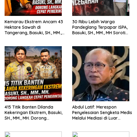
Kemarau Ekstrem Ancam 43
30 Ribu Lebih Warga
Hektare Sawah di
Pandeglang Terpapar ISPA,
Tangerang, Basuki, SH., MM.,
Basuki, SH., MM., MH Soroti
MH. Dorong Langkah Cepat
Pentingnya Pencegahan
Pemerintah
415 Titik Banten Dilanda
Abdul Latif: Merespon
Kekeringan Ekstrem, Basuki,
Penyelesaian Sengketa Medis
SH., MM., MH. Dorong
Melalui Mediasi di Luar
Langkah Cepat Pemerintah
Pengadilan saat ini