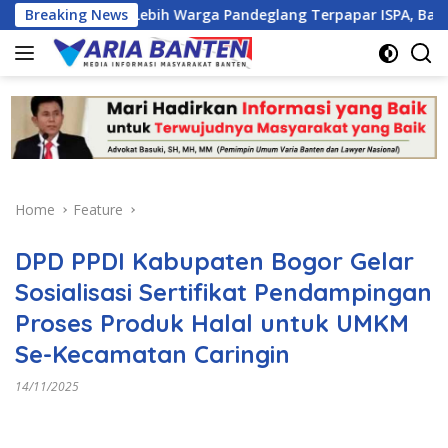
Skip
30 Ribu Lebih Warga Pandeglang Terpapar ISPA, Basuki, SH., M
Breaking News
to
content
Home
Feature
DPD PPDI Kabupaten Bogor Gelar
Sosialisasi Sertifikat Pendampingan
Proses Produk Halal untuk UMKM
Se-Kecamatan Caringin
14/11/2025