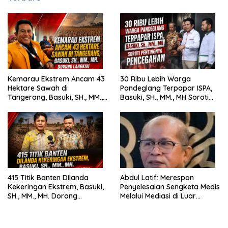
Kemarau Ekstrem Ancam 43
30 Ribu Lebih Warga
Hektare Sawah di
Pandeglang Terpapar ISPA,
Tangerang, Basuki, SH., MM.,
Basuki, SH., MM., MH Soroti
MH. Dorong Langkah Cepat
Pentingnya Pencegahan
Pemerintah
415 Titik Banten Dilanda
Abdul Latif: Merespon
Kekeringan Ekstrem, Basuki,
Penyelesaian Sengketa Medis
SH., MM., MH. Dorong
Melalui Mediasi di Luar
Langkah Cepat Pemerintah
Pengadilan saat ini