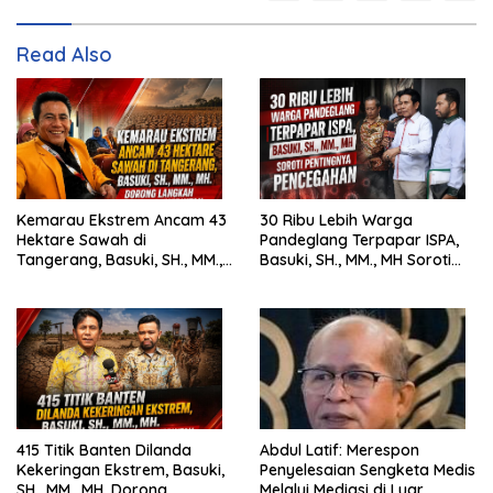
Read Also
Kemarau Ekstrem Ancam 43
30 Ribu Lebih Warga
Hektare Sawah di
Pandeglang Terpapar ISPA,
Tangerang, Basuki, SH., MM.,
Basuki, SH., MM., MH Soroti
MH. Dorong Langkah Cepat
Pentingnya Pencegahan
Pemerintah
415 Titik Banten Dilanda
Abdul Latif: Merespon
Kekeringan Ekstrem, Basuki,
Penyelesaian Sengketa Medis
SH., MM., MH. Dorong
Melalui Mediasi di Luar