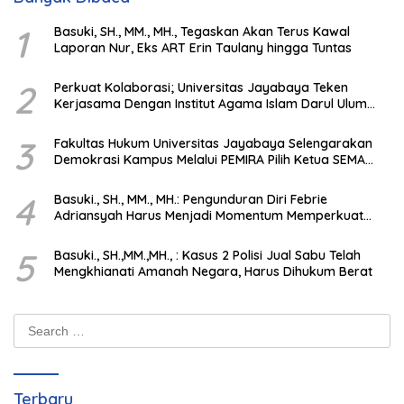
1
Basuki, SH., MM., MH., Tegaskan Akan Terus Kawal
Laporan Nur, Eks ART Erin Taulany hingga Tuntas
2
Perkuat Kolaborasi; Universitas Jayabaya Teken
Kerjasama Dengan Institut Agama Islam Darul Ulum
Kandangan Kalsel
3
Fakultas Hukum Universitas Jayabaya Selengarakan
Demokrasi Kampus Melalui PEMIRA Pilih Ketua SEMA
dan BPM
4
Basuki., SH., MM., MH.: Pengunduran Diri Febrie
Adriansyah Harus Menjadi Momentum Memperkuat
Integritas Penegakan Hukum
5
Basuki., SH.,MM.,MH., : Kasus 2 Polisi Jual Sabu Telah
Mengkhianati Amanah Negara, Harus Dihukum Berat
Search
for:
Terbaru