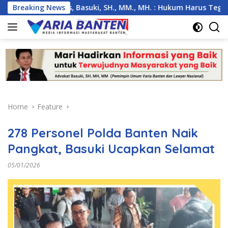
Skip
 Anambas, Basuki, SH., MM., MH. : Hukum Harus Tegak
Breaking News
K
to
content
Home
Feature
278 Personel Polda Banten Naik
Pangkat, Basuki Ucapkan Selamat
05/01/2026