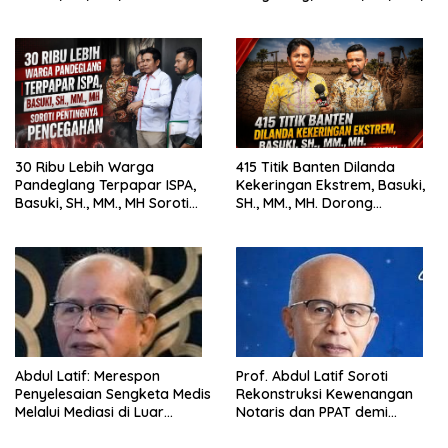
Harus Tegak
MH. Dorong Langkah Cepat
Pemerintah
30 Ribu Lebih Warga
415 Titik Banten Dilanda
Pandeglang Terpapar ISPA,
Kekeringan Ekstrem, Basuki,
Basuki, SH., MM., MH Soroti
SH., MM., MH. Dorong
Pentingnya Pencegahan
Langkah Cepat Pemerintah
Abdul Latif: Merespon
Prof. Abdul Latif Soroti
Penyelesaian Sengketa Medis
Rekonstruksi Kewenangan
Melalui Mediasi di Luar
Notaris dan PPAT demi
Pengadilan saat ini
Wujudkan Kepastian Hukum
Pertanahan