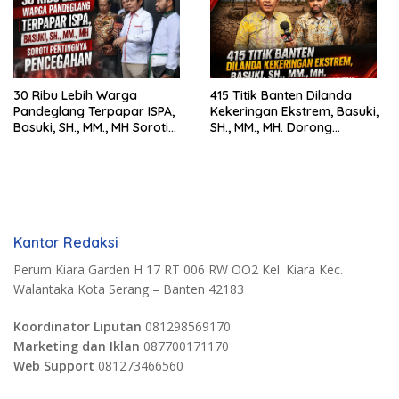
30 Ribu Lebih Warga
415 Titik Banten Dilanda
Pandeglang Terpapar ISPA,
Kekeringan Ekstrem, Basuki,
Basuki, SH., MM., MH Soroti
SH., MM., MH. Dorong
Pentingnya Pencegahan
Langkah Cepat Pemerintah
Kantor Redaksi
Perum Kiara Garden H 17 RT 006 RW OO2 Kel. Kiara Kec.
Walantaka Kota Serang – Banten 42183
Koordinator Liputan
081298569170
Marketing dan Iklan
087700171170
Web Support
081273466560