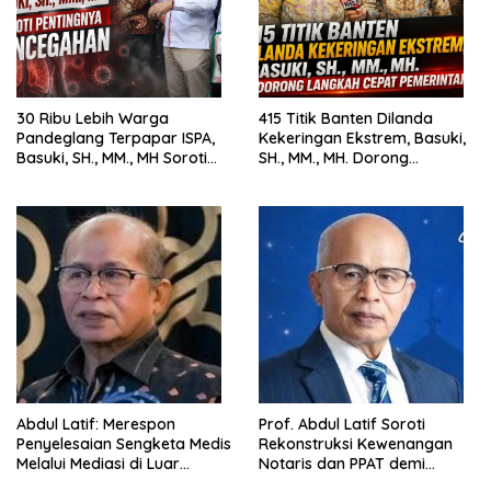
30 Ribu Lebih Warga
415 Titik Banten Dilanda
Pandeglang Terpapar ISPA,
Kekeringan Ekstrem, Basuki,
Basuki, SH., MM., MH Soroti
SH., MM., MH. Dorong
Pentingnya Pencegahan
Langkah Cepat Pemerintah
Abdul Latif: Merespon
Prof. Abdul Latif Soroti
Penyelesaian Sengketa Medis
Rekonstruksi Kewenangan
Melalui Mediasi di Luar
Notaris dan PPAT demi
Pengadilan saat ini
Wujudkan Kepastian Hukum