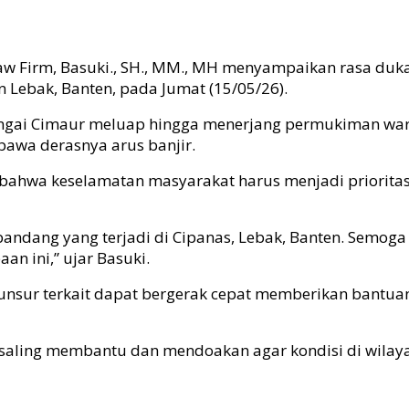
aw Firm, Basuki., SH., MM., MH menyampaikan rasa duk
Lebak, Banten, pada Jumat (15/05/26).
ungai Cimaur meluap hingga menerjang permukiman warg
bawa derasnya arus banjir.
ng bahwa keselamatan masyarakat harus menjadi priori
 bandang yang terjadi di Cipanas, Lebak, Banten. Semo
n ini,” ujar Basuki.
unsur terkait dapat bergerak cepat memberikan bantua
k saling membantu dan mendoakan agar kondisi di wilay