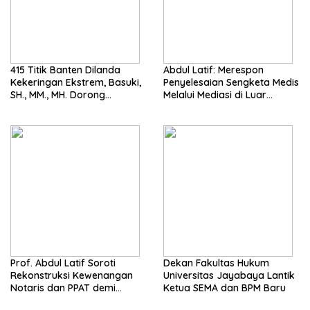
415 Titik Banten Dilanda
Abdul Latif: Merespon
Kekeringan Ekstrem, Basuki,
Penyelesaian Sengketa Medis
SH., MM., MH. Dorong
Melalui Mediasi di Luar
Langkah Cepat Pemerintah
Pengadilan saat ini
Prof. Abdul Latif Soroti
Dekan Fakultas Hukum
Rekonstruksi Kewenangan
Universitas Jayabaya Lantik
Notaris dan PPAT demi
Ketua SEMA dan BPM Baru
Wujudkan Kepastian Hukum