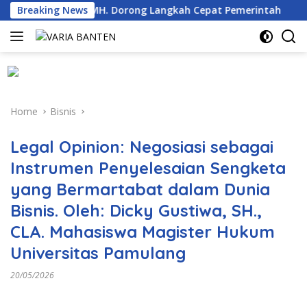
Skip
., MM., MH. Dorong Langkah Cepat Pemerintah
Breaking News
30 Ribu
to
content
Home
Bisnis
Legal Opinion: Negosiasi sebagai
Instrumen Penyelesaian Sengketa
yang Bermartabat dalam Dunia
Bisnis. Oleh: Dicky Gustiwa, SH.,
CLA. Mahasiswa Magister Hukum
Universitas Pamulang
20/05/2026