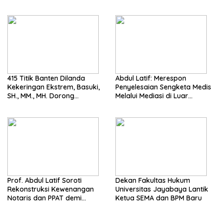
MH. Dorong Langkah Cepat
Pentingnya Pencegahan
Pemerintah
415 Titik Banten Dilanda
Abdul Latif: Merespon
Kekeringan Ekstrem, Basuki,
Penyelesaian Sengketa Medis
SH., MM., MH. Dorong
Melalui Mediasi di Luar
Langkah Cepat Pemerintah
Pengadilan saat ini
Prof. Abdul Latif Soroti
Dekan Fakultas Hukum
Rekonstruksi Kewenangan
Universitas Jayabaya Lantik
Notaris dan PPAT demi
Ketua SEMA dan BPM Baru
Wujudkan Kepastian Hukum
Pertanahan