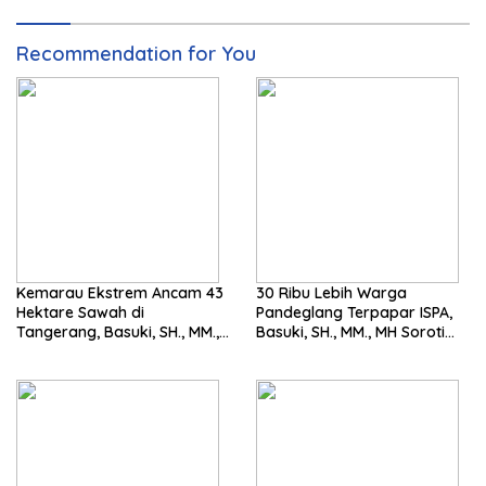
Recommendation for You
Kemarau Ekstrem Ancam 43
30 Ribu Lebih Warga
Hektare Sawah di
Pandeglang Terpapar ISPA,
Tangerang, Basuki, SH., MM.,
Basuki, SH., MM., MH Soroti
MH. Dorong Langkah Cepat
Pentingnya Pencegahan
Pemerintah