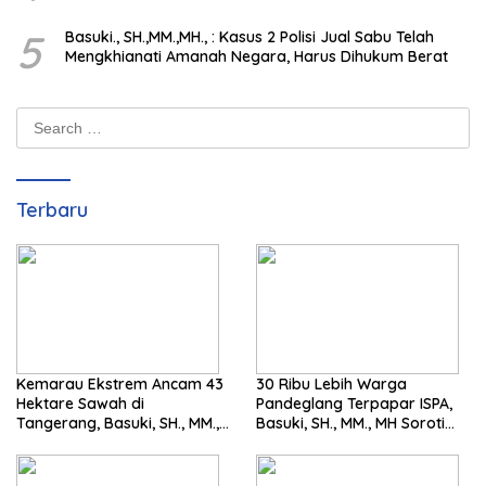
Integritas Penegakan Hukum
5
Basuki., SH.,MM.,MH., : Kasus 2 Polisi Jual Sabu Telah
Mengkhianati Amanah Negara, Harus Dihukum Berat
Search
for:
Terbaru
Kemarau Ekstrem Ancam 43
30 Ribu Lebih Warga
Hektare Sawah di
Pandeglang Terpapar ISPA,
Tangerang, Basuki, SH., MM.,
Basuki, SH., MM., MH Soroti
MH. Dorong Langkah Cepat
Pentingnya Pencegahan
Pemerintah