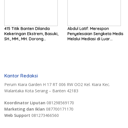
415 Titik Banten Dilanda
Abdul Latif: Merespon
Kekeringan Ekstrem, Basuki,
Penyelesaian Sengketa Medis
SH., MM., MH. Dorong
Melalui Mediasi di Luar
Langkah Cepat Pemerintah
Pengadilan saat ini
Kantor Redaksi
Perum Kiara Garden H 17 RT 006 RW OO2 Kel. Kiara Kec.
Walantaka Kota Serang – Banten 42183
Koordinator Liputan
081298569170
Marketing dan Iklan
087700171170
Web Support
081273466560