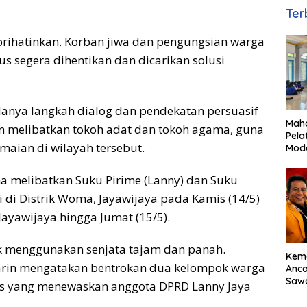
Ter
prihatinkan. Korban jiwa dan pengungsian warga
s segera dihentikan dan dicarikan solusi
danya langkah dialog dan pendekatan persuasif
Maha
an melibatkan tokoh adat dan tokoh agama, guna
Pela
aian di wilayah tersebut.
Mod
Mana
bagi
 melibatkan Suku Pirime (Lanny) dan Suku
Ami
 di Distrik Woma, Jayawijaya pada Kamis (14/5)
Jayawijaya hingga Jumat (15/5).
ak menggunakan senjata tajam dan panah.
Kem
warin mengatakan bentrokan dua kelompok warga
Anc
Sawa
ntas yang menewaskan anggota DPRD Lanny Jaya
Basu
Dor