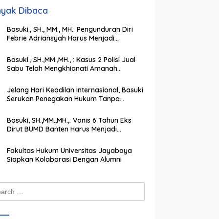
yak Dibaca
Basuki., SH., MM., MH.: Pengunduran Diri
Febrie Adriansyah Harus Menjadi
Momentum Memperkuat Integritas
Penegakan Hukum
Basuki., SH.,MM.,MH., : Kasus 2 Polisi Jual
Sabu Telah Mengkhianati Amanah
Negara, Harus Dihukum Berat
Jelang Hari Keadilan Internasional, Basuki
Serukan Penegakan Hukum Tanpa
Pandang Bulu
Basuki, SH.,MM.,MH.,: Vonis 6 Tahun Eks
Dirut BUMD Banten Harus Menjadi
Peringatan Keras bagi Koruptor
Fakultas Hukum Universitas Jayabaya
Siapkan Kolaborasi Dengan Alumni
ch