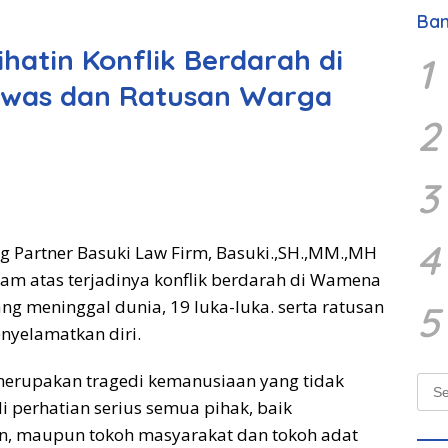
Ban
ihatin Konflik Berdarah di
1
ewas dan Ratusan Warga
2
3
4
 Partner Basuki Law Firm, Basuki.,SH.,MM.,MH
m atas terjadinya konflik berdarah di Wamena
g meninggal dunia, 19 luka-luka. serta ratusan
5
nyelamatkan diri.
 merupakan tragedi kemanusiaan yang tidak
Sear
for:
i perhatian serius semua pihak, baik
n, maupun tokoh masyarakat dan tokoh adat