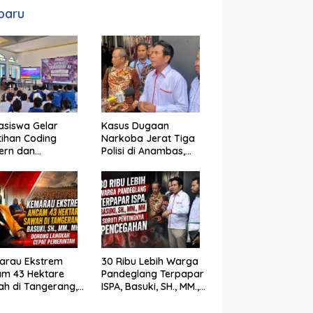
baru
siswa Gelar
Kasus Dugaan
tihan Coding
Narkoba Jerat Tiga
ern dan
Polisi di Anambas,
jemen Proyek IT
Basuki, SH., MM., MH. :
 Siswa SMK Al-
Hukum Harus Tegak
n
arau Ekstrem
30 Ribu Lebih Warga
am 43 Hektare
Pandeglang Terpapar
h di Tangerang,
ISPA, Basuki, SH., MM.,
ki, SH., MM., MH.
MH Soroti Pentingnya
ong Langkah
Pencegahan