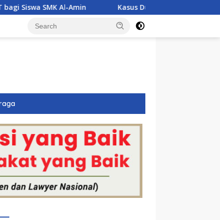
-Amin
Kasus Dugaan Narkoba Jerat Tiga Polisi di Anamb
raga