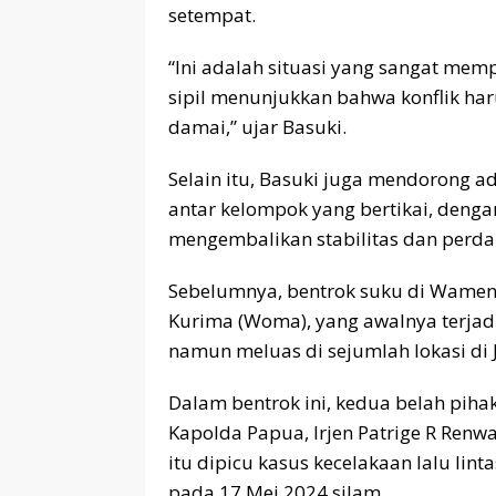
setempat.
“Ini adalah situasi yang sangat mem
sipil menunjukkan bahwa konflik haru
damai,” ujar Basuki.
Selain itu, Basuki juga mendorong a
antar kelompok yang bertikai, deng
mengembalikan stabilitas dan perdam
Sebelumnya, bentrok suku di Wamena
Kurima (Woma), yang awalnya terjadi
namun meluas di sejumlah lokasi di 
Dalam bentrok ini, kedua belah pih
Kapolda Papua, Irjen Patrige R Ren
itu dipicu kasus kecelakaan lalu li
pada 17 Mei 2024 silam.