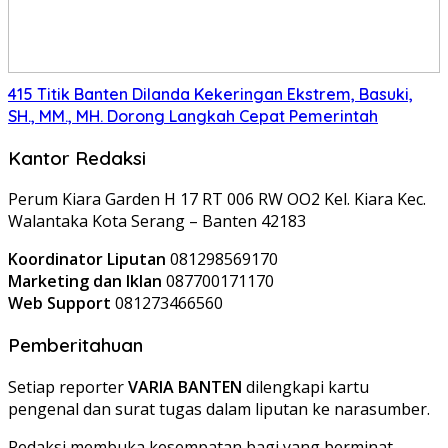
415 Titik Banten Dilanda Kekeringan Ekstrem, Basuki,
SH., MM., MH. Dorong Langkah Cepat Pemerintah
Kantor Redaksi
Perum Kiara Garden H 17 RT 006 RW OO2 Kel. Kiara Kec.
Walantaka Kota Serang – Banten 42183
Koordinator Liputan
081298569170
Marketing dan Iklan
087700171170
Web Support
081273466560
Pemberitahuan
Setiap reporter
VARIA BANTEN
dilengkapi kartu
pengenal dan surat tugas dalam liputan ke narasumber.
Redaksi membuka kesempatan bagi yang berminat