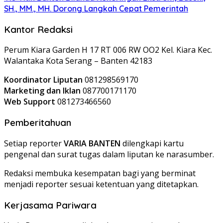
SH., MM., MH. Dorong Langkah Cepat Pemerintah
Kantor Redaksi
Perum Kiara Garden H 17 RT 006 RW OO2 Kel. Kiara Kec.
Walantaka Kota Serang – Banten 42183
Koordinator Liputan
081298569170
Marketing dan Iklan
087700171170
Web Support
081273466560
Pemberitahuan
Setiap reporter
VARIA BANTEN
dilengkapi kartu
pengenal dan surat tugas dalam liputan ke narasumber.
Redaksi membuka kesempatan bagi yang berminat
menjadi reporter sesuai ketentuan yang ditetapkan.
Kerjasama Pariwara