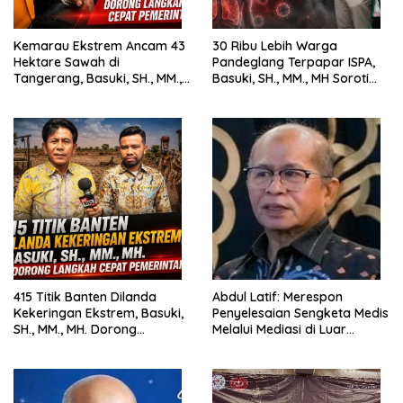
Kemarau Ekstrem Ancam 43
30 Ribu Lebih Warga
Hektare Sawah di
Pandeglang Terpapar ISPA,
Tangerang, Basuki, SH., MM.,
Basuki, SH., MM., MH Soroti
MH. Dorong Langkah Cepat
Pentingnya Pencegahan
Pemerintah
415 Titik Banten Dilanda
Abdul Latif: Merespon
Kekeringan Ekstrem, Basuki,
Penyelesaian Sengketa Medis
SH., MM., MH. Dorong
Melalui Mediasi di Luar
Langkah Cepat Pemerintah
Pengadilan saat ini