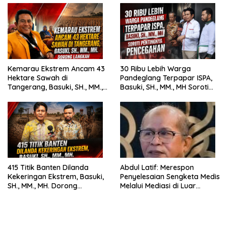
Kemarau Ekstrem Ancam 43
30 Ribu Lebih Warga
Hektare Sawah di
Pandeglang Terpapar ISPA,
Tangerang, Basuki, SH., MM.,
Basuki, SH., MM., MH Soroti
MH. Dorong Langkah Cepat
Pentingnya Pencegahan
Pemerintah
415 Titik Banten Dilanda
Abdul Latif: Merespon
Kekeringan Ekstrem, Basuki,
Penyelesaian Sengketa Medis
SH., MM., MH. Dorong
Melalui Mediasi di Luar
Langkah Cepat Pemerintah
Pengadilan saat ini