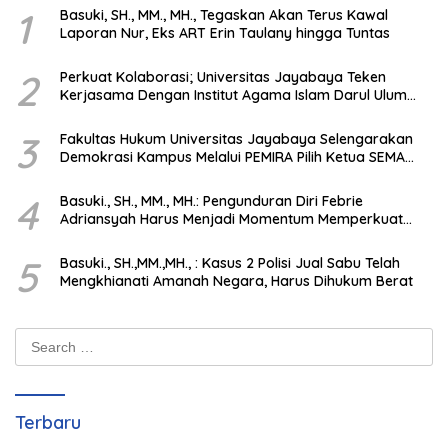
1
Basuki, SH., MM., MH., Tegaskan Akan Terus Kawal
Laporan Nur, Eks ART Erin Taulany hingga Tuntas
2
Perkuat Kolaborasi; Universitas Jayabaya Teken
Kerjasama Dengan Institut Agama Islam Darul Ulum
Kandangan Kalsel
3
Fakultas Hukum Universitas Jayabaya Selengarakan
Demokrasi Kampus Melalui PEMIRA Pilih Ketua SEMA
dan BPM
4
Basuki., SH., MM., MH.: Pengunduran Diri Febrie
Adriansyah Harus Menjadi Momentum Memperkuat
Integritas Penegakan Hukum
5
Basuki., SH.,MM.,MH., : Kasus 2 Polisi Jual Sabu Telah
Mengkhianati Amanah Negara, Harus Dihukum Berat
Search
for:
Terbaru