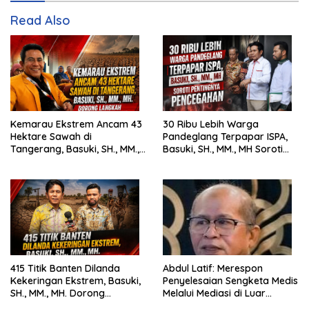
Read Also
Kemarau Ekstrem Ancam 43
30 Ribu Lebih Warga
Hektare Sawah di
Pandeglang Terpapar ISPA,
Tangerang, Basuki, SH., MM.,
Basuki, SH., MM., MH Soroti
MH. Dorong Langkah Cepat
Pentingnya Pencegahan
Pemerintah
415 Titik Banten Dilanda
Abdul Latif: Merespon
Kekeringan Ekstrem, Basuki,
Penyelesaian Sengketa Medis
SH., MM., MH. Dorong
Melalui Mediasi di Luar
Langkah Cepat Pemerintah
Pengadilan saat ini