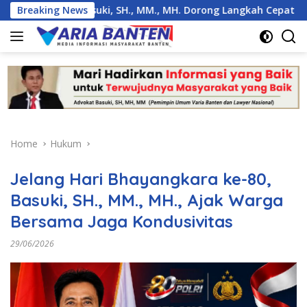
Skip
ang, Basuki, SH., MM., MH. Dorong Langkah Cepat Pemerintah
Breaking News
to
content
Home
Hukum
Jelang Hari Bhayangkara ke-80,
Basuki, SH., MM., MH., Ajak Warga
Bersama Jaga Kondusivitas
29/06/2026