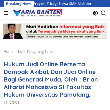
Skip
anajemen Proyek IT bagi Siswa SMK Al-Amin
Breaking News
Kasus Duga
to
content
Home
Kota Tangerang Selatan
Hukum Judi Online Berserta
Dampak Akibat Dari Judi Online
Bagi Generasi Muda, Oleh : Brian
Alfarizi Mahasiswa S1 Fakultas
Hukum Universitas Pamulang.
16/12/2023