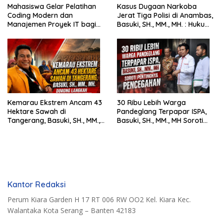
Mahasiswa Gelar Pelatihan
Kasus Dugaan Narkoba
Coding Modern dan
Jerat Tiga Polisi di Anambas,
Manajemen Proyek IT bagi
Basuki, SH., MM., MH. : Hukum
Siswa SMK Al-Amin
Harus Tegak
Kemarau Ekstrem Ancam 43
30 Ribu Lebih Warga
Hektare Sawah di
Pandeglang Terpapar ISPA,
Tangerang, Basuki, SH., MM.,
Basuki, SH., MM., MH Soroti
MH. Dorong Langkah Cepat
Pentingnya Pencegahan
Pemerintah
Kantor Redaksi
Perum Kiara Garden H 17 RT 006 RW OO2 Kel. Kiara Kec.
Walantaka Kota Serang – Banten 42183