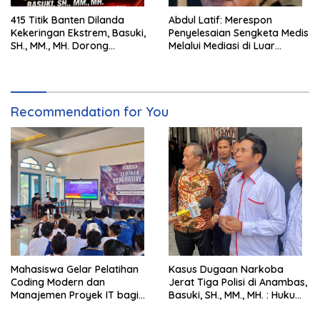
415 Titik Banten Dilanda
Abdul Latif: Merespon
Kekeringan Ekstrem, Basuki,
Penyelesaian Sengketa Medis
SH., MM., MH. Dorong
Melalui Mediasi di Luar
Langkah Cepat Pemerintah
Pengadilan saat ini
Recommendation for You
Mahasiswa Gelar Pelatihan
Kasus Dugaan Narkoba
Coding Modern dan
Jerat Tiga Polisi di Anambas,
Manajemen Proyek IT bagi
Basuki, SH., MM., MH. : Hukum
Siswa SMK Al-Amin
Harus Tegak