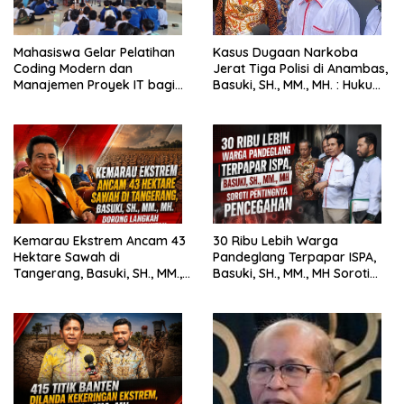
Mahasiswa Gelar Pelatihan
Kasus Dugaan Narkoba
Coding Modern dan
Jerat Tiga Polisi di Anambas,
Manajemen Proyek IT bagi
Basuki, SH., MM., MH. : Hukum
Siswa SMK Al-Amin
Harus Tegak
Kemarau Ekstrem Ancam 43
30 Ribu Lebih Warga
Hektare Sawah di
Pandeglang Terpapar ISPA,
Tangerang, Basuki, SH., MM.,
Basuki, SH., MM., MH Soroti
MH. Dorong Langkah Cepat
Pentingnya Pencegahan
Pemerintah