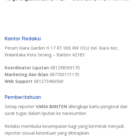
MH. Dorong Langkah Cepat
Pentingnya Pencegahan
Pemerintah
Kantor Redaksi
Perum Kiara Garden H 17 RT 006 RW OO2 Kel. Kiara Kec.
Walantaka Kota Serang – Banten 42183
Koordinator Liputan
081298569170
Marketing dan Iklan
087700171170
Web Support
081273466560
Pemberitahuan
Setiap reporter
VARIA BANTEN
dilengkapi kartu pengenal dan
surat tugas dalam liputan ke narasumber.
Redaksi membuka kesempatan bagi yang berminat menjadi
reporter sesuai ketentuan yang ditetapkan.