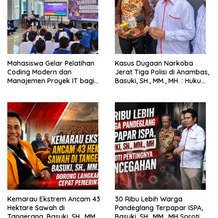
Mahasiswa Gelar Pelatihan
Kasus Dugaan Narkoba
Coding Modern dan
Jerat Tiga Polisi di Anambas,
Manajemen Proyek IT bagi
Basuki, SH., MM., MH. : Hukum
Siswa SMK Al-Amin
Harus Tegak
Kemarau Ekstrem Ancam 43
30 Ribu Lebih Warga
Hektare Sawah di
Pandeglang Terpapar ISPA,
Tangerang, Basuki, SH., MM.,
Basuki, SH., MM., MH Soroti