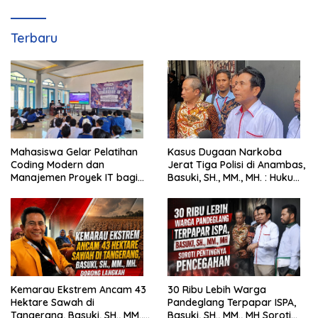
Terbaru
Mahasiswa Gelar Pelatihan
Kasus Dugaan Narkoba
Coding Modern dan
Jerat Tiga Polisi di Anambas,
Manajemen Proyek IT bagi
Basuki, SH., MM., MH. : Hukum
Siswa SMK Al-Amin
Harus Tegak
Kemarau Ekstrem Ancam 43
30 Ribu Lebih Warga
Hektare Sawah di
Pandeglang Terpapar ISPA,
Tangerang, Basuki, SH., MM.,
Basuki, SH., MM., MH Soroti