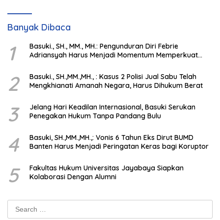
Banyak Dibaca
1
Basuki., SH., MM., MH.: Pengunduran Diri Febrie
Adriansyah Harus Menjadi Momentum Memperkuat
Integritas Penegakan Hukum
2
Basuki., SH.,MM.,MH., : Kasus 2 Polisi Jual Sabu Telah
Mengkhianati Amanah Negara, Harus Dihukum Berat
3
Jelang Hari Keadilan Internasional, Basuki Serukan
Penegakan Hukum Tanpa Pandang Bulu
4
Basuki, SH.,MM.,MH.,: Vonis 6 Tahun Eks Dirut BUMD
Banten Harus Menjadi Peringatan Keras bagi Koruptor
5
Fakultas Hukum Universitas Jayabaya Siapkan
Kolaborasi Dengan Alumni
Search
for: