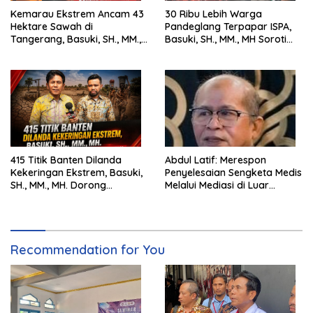
Kemarau Ekstrem Ancam 43
30 Ribu Lebih Warga
Hektare Sawah di
Pandeglang Terpapar ISPA,
Tangerang, Basuki, SH., MM.,
Basuki, SH., MM., MH Soroti
MH. Dorong Langkah Cepat
Pentingnya Pencegahan
Pemerintah
415 Titik Banten Dilanda
Abdul Latif: Merespon
Kekeringan Ekstrem, Basuki,
Penyelesaian Sengketa Medis
SH., MM., MH. Dorong
Melalui Mediasi di Luar
Langkah Cepat Pemerintah
Pengadilan saat ini
Recommendation for You