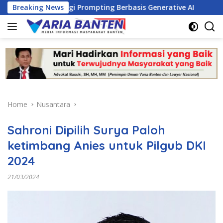
Skip
 Strategi Prompting Berbasis Generative AI
Breaking News
PKM Dorong
to
content
Home
Nusantara
Sahroni Dipilih Surya Paloh
ketimbang Anies untuk Pilgub DKI
2024
21/03/2024