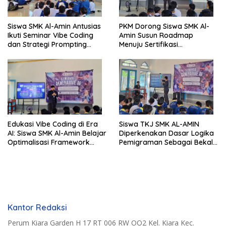
Siswa SMK Al-Amin Antusias
PKM Dorong Siswa SMK Al-
Ikuti Seminar Vibe Coding
Amin Susun Roadmap
dan Strategi Prompting
Menuju Sertifikasi
Berbasis Generative AI
Internasional CCNA dan
MikroTik
Edukasi Vibe Coding di Era
Siswa TKJ SMK AL-AMIN
AI: Siswa SMK Al-Amin Belajar
Diperkenakan Dasar Logika
Optimalisasi Framework
Pemigraman Sebagai Bekal
Berbasis AI untuk Eksplorasi
Kompetensi Tambahan
Logika Pemrograman
Kantor Redaksi
Perum Kiara Garden H 17 RT 006 RW OO2 Kel. Kiara Kec.