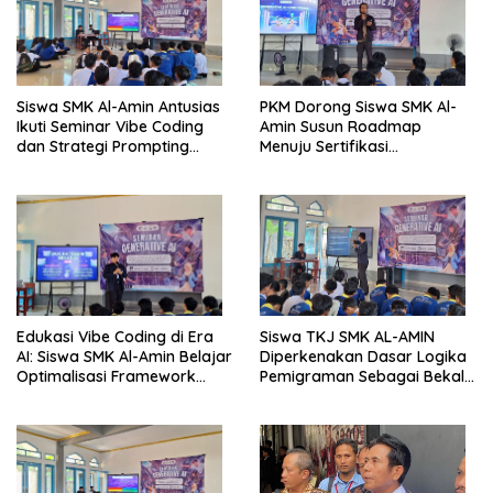
Siswa SMK Al-Amin Antusias
PKM Dorong Siswa SMK Al-
Ikuti Seminar Vibe Coding
Amin Susun Roadmap
dan Strategi Prompting
Menuju Sertifikasi
Berbasis Generative AI
Internasional CCNA dan
MikroTik
Edukasi Vibe Coding di Era
Siswa TKJ SMK AL-AMIN
AI: Siswa SMK Al-Amin Belajar
Diperkenakan Dasar Logika
Optimalisasi Framework
Pemigraman Sebagai Bekal
Berbasis AI untuk Eksplorasi
Kompetensi Tambahan
Logika Pemrograman