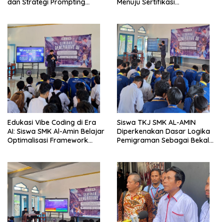
dan Strategi Prompting
Menuju Sertifikasi
Berbasis Generative AI
Internasional CCNA dan
MikroTik
Edukasi Vibe Coding di Era
Siswa TKJ SMK AL-AMIN
AI: Siswa SMK Al-Amin Belajar
Diperkenakan Dasar Logika
Optimalisasi Framework
Pemigraman Sebagai Bekal
Berbasis AI untuk Eksplorasi
Kompetensi Tambahan
Logika Pemrograman