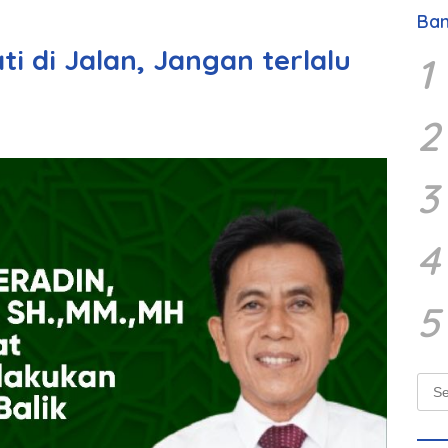
Ban
ti di Jalan, Jangan terlalu
1
2
3
4
5
Sear
for: