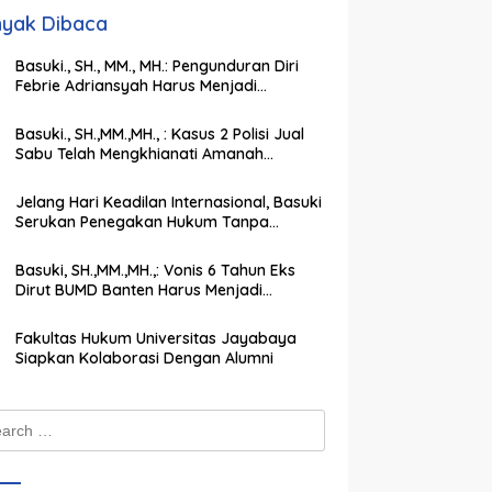
yak Dibaca
Basuki., SH., MM., MH.: Pengunduran Diri
Febrie Adriansyah Harus Menjadi
Momentum Memperkuat Integritas
Penegakan Hukum
Basuki., SH.,MM.,MH., : Kasus 2 Polisi Jual
Sabu Telah Mengkhianati Amanah
Negara, Harus Dihukum Berat
Jelang Hari Keadilan Internasional, Basuki
Serukan Penegakan Hukum Tanpa
Pandang Bulu
Basuki, SH.,MM.,MH.,: Vonis 6 Tahun Eks
Dirut BUMD Banten Harus Menjadi
Peringatan Keras bagi Koruptor
Fakultas Hukum Universitas Jayabaya
Siapkan Kolaborasi Dengan Alumni
ch