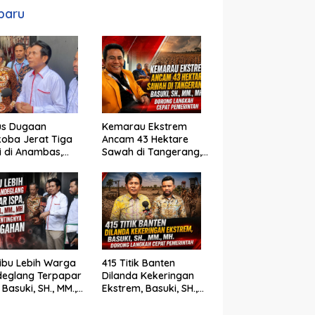
baru
us Dugaan
Kemarau Ekstrem
oba Jerat Tiga
Ancam 43 Hektare
si di Anambas,
Sawah di Tangerang,
i, SH., MM., MH. :
Basuki, SH., MM., MH.
um Harus Tegak
Dorong Langkah
Cepat Pemerintah
ibu Lebih Warga
415 Titik Banten
deglang Terpapar
Dilanda Kekeringan
 Basuki, SH., MM.,
Ekstrem, Basuki, SH.,
oroti Pentingnya
MM., MH. Dorong
cegahan
Langkah Cepat