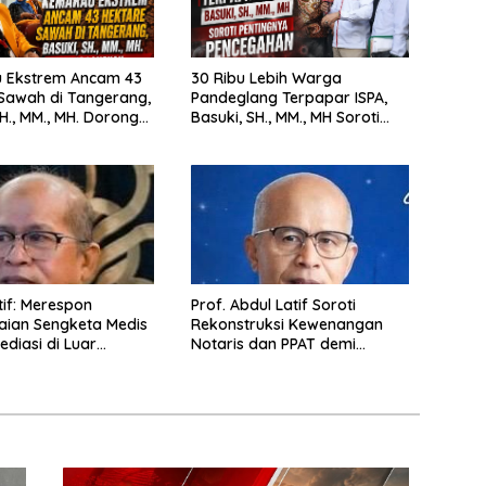
 Ekstrem Ancam 43
30 Ribu Lebih Warga
Sawah di Tangerang,
Pandeglang Terpapar ISPA,
 MM., MH. Dorong
Basuki, SH., MM., MH Soroti
 Cepat Pemerintah
Pentingnya Pencegahan
espon
Prof. Abdul Latif Soroti
aian Sengketa Medis
Rekonstruksi Kewenangan
ediasi di Luar
Notaris dan PPAT demi
n saat ini
Wujudkan Kepastian Hukum
Pertanahan