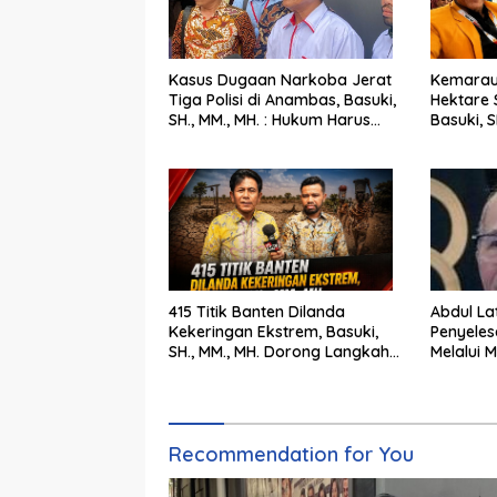
Kasus Dugaan Narkoba Jerat
Kemarau
Tiga Polisi di Anambas, Basuki,
Hektare 
SH., MM., MH. : Hukum Harus
Basuki, SH.,
Tegak
Langkah
415 Titik Banten Dilanda
Abdul Latif: Mer
Kekeringan Ekstrem, Basuki,
Penyeles
SH., MM., MH. Dorong Langkah
Melalui M
Cepat Pemerintah
Pengadila
Recommendation for You