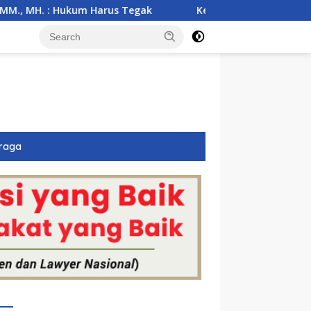
Harus Tegak
Kemarau Ekstrem Ancam 43 Hektare Sawah 
raga