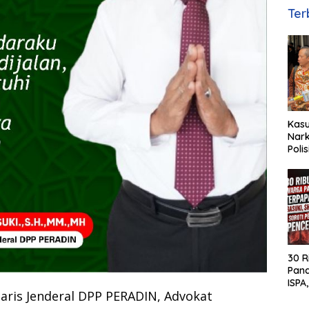
Ter
Kas
Nark
Poli
Basuk
Huk
30 R
Pan
ISPA,
aris Jenderal DPP PERADIN, Advokat
MH S
Pen