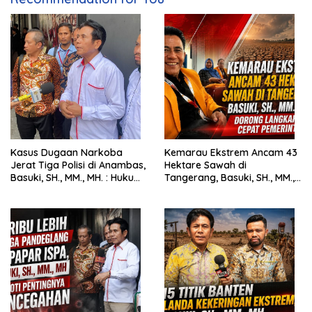
Kasus Dugaan Narkoba
Kemarau Ekstrem Ancam 43
Jerat Tiga Polisi di Anambas,
Hektare Sawah di
Basuki, SH., MM., MH. : Hukum
Tangerang, Basuki, SH., MM.,
Harus Tegak
MH. Dorong Langkah Cepat
Pemerintah