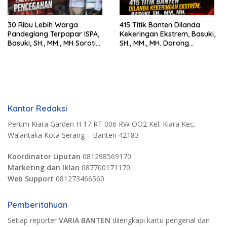
30 Ribu Lebih Warga
415 Titik Banten Dilanda
Pandeglang Terpapar ISPA,
Kekeringan Ekstrem, Basuki,
Basuki, SH., MM., MH Soroti
SH., MM., MH. Dorong
Pentingnya Pencegahan
Langkah Cepat Pemerintah
Kantor Redaksi
Perum Kiara Garden H 17 RT 006 RW OO2 Kel. Kiara Kec.
Walantaka Kota Serang – Banten 42183
Koordinator Liputan
081298569170
Marketing dan Iklan
087700171170
Web Support
081273466560
Pemberitahuan
Setiap reporter
VARIA BANTEN
dilengkapi kartu pengenal dan