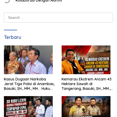
Kolaborasi Dengan Alumni
Search
for:
Terbaru
Kasus Dugaan Narkoba
Kemarau Ekstrem Ancam 43
Jerat Tiga Polisi di Anambas,
Hektare Sawah di
Basuki, SH., MM., MH. : Hukum
Tangerang, Basuki, SH., MM.,
Harus Tegak
MH. Dorong Langkah Cepat
Pemerintah