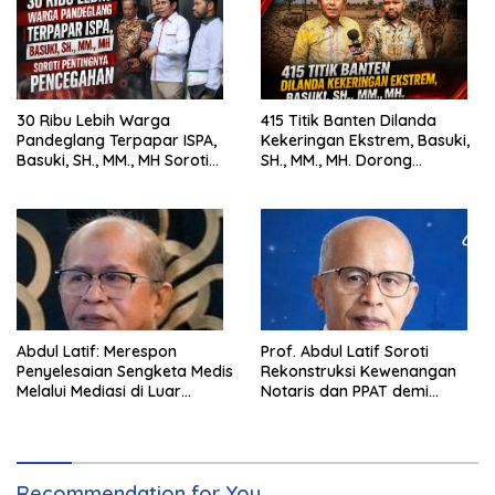
30 Ribu Lebih Warga
415 Titik Banten Dilanda
Pandeglang Terpapar ISPA,
Kekeringan Ekstrem, Basuki,
Basuki, SH., MM., MH Soroti
SH., MM., MH. Dorong
Pentingnya Pencegahan
Langkah Cepat Pemerintah
Abdul Latif: Merespon
Prof. Abdul Latif Soroti
Penyelesaian Sengketa Medis
Rekonstruksi Kewenangan
Melalui Mediasi di Luar
Notaris dan PPAT demi
Pengadilan saat ini
Wujudkan Kepastian Hukum
Pertanahan
Recommendation for You