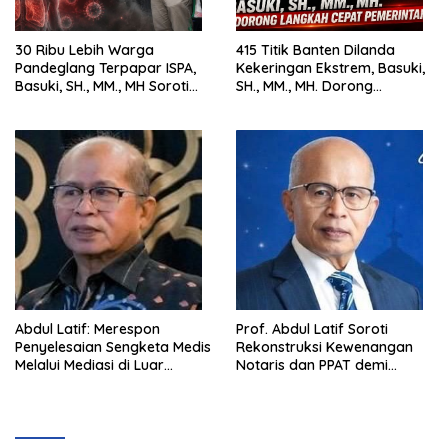
30 Ribu Lebih Warga
415 Titik Banten Dilanda
Pandeglang Terpapar ISPA,
Kekeringan Ekstrem, Basuki,
Basuki, SH., MM., MH Soroti
SH., MM., MH. Dorong
Pentingnya Pencegahan
Langkah Cepat Pemerintah
Abdul Latif: Merespon
Prof. Abdul Latif Soroti
Penyelesaian Sengketa Medis
Rekonstruksi Kewenangan
Melalui Mediasi di Luar
Notaris dan PPAT demi
Pengadilan saat ini
Wujudkan Kepastian Hukum
Pertanahan