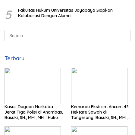
5
Fakultas Hukum Universitas Jayabaya Siapkan
Kolaborasi Dengan Alumni
Search
for:
Terbaru
Kasus Dugaan Narkoba
Kemarau Ekstrem Ancam 43
Jerat Tiga Polisi di Anambas,
Hektare Sawah di
Basuki, SH., MM., MH. : Hukum
Tangerang, Basuki, SH., MM.,
Harus Tegak
MH. Dorong Langkah Cepat
Pemerintah