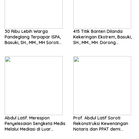
30 Ribu Lebih Warga
415 Titik Banten Dilanda
Pandeglang Terpapar ISPA,
Kekeringan Ekstrem, Basuki,
Basuki, SH., MM., MH Soroti
SH., MM., MH. Dorong
Pentingnya Pencegahan
Langkah Cepat Pemerintah
Abdul Latif: Merespon
Prof. Abdul Latif Soroti
Penyelesaian Sengketa Medis
Rekonstruksi Kewenangan
Melalui Mediasi di Luar
Notaris dan PPAT demi
Pengadilan saat ini
Wujudkan Kepastian Hukum