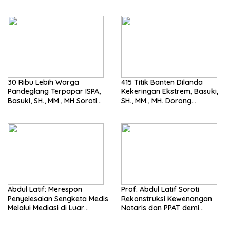
Harus Tegak
MH. Dorong Langkah Cepat
Pemerintah
30 Ribu Lebih Warga
415 Titik Banten Dilanda
Pandeglang Terpapar ISPA,
Kekeringan Ekstrem, Basuki,
Basuki, SH., MM., MH Soroti
SH., MM., MH. Dorong
Pentingnya Pencegahan
Langkah Cepat Pemerintah
Abdul Latif: Merespon
Prof. Abdul Latif Soroti
Penyelesaian Sengketa Medis
Rekonstruksi Kewenangan
Melalui Mediasi di Luar
Notaris dan PPAT demi
Pengadilan saat ini
Wujudkan Kepastian Hukum
Pertanahan