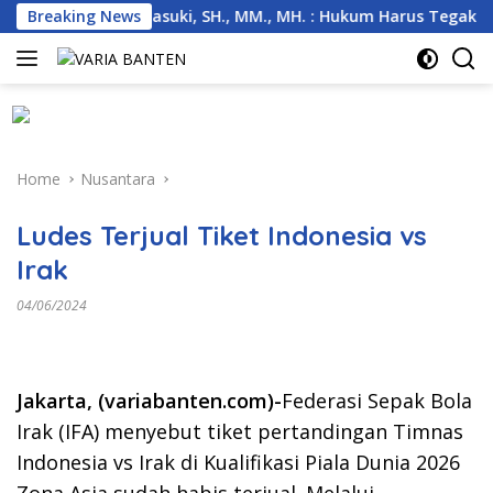
Skip
 di Anambas, Basuki, SH., MM., MH. : Hukum Harus Tegak
Breaking News
to
content
Home
Nusantara
Ludes Terjual Tiket Indonesia vs
Irak
04/06/2024
Jakarta, (variabanten.com)-
Federasi Sepak Bola
Irak (IFA) menyebut tiket pertandingan Timnas
Indonesia vs Irak di Kualifikasi Piala Dunia 2026