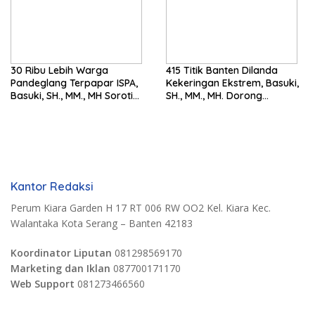
30 Ribu Lebih Warga
415 Titik Banten Dilanda
Pandeglang Terpapar ISPA,
Kekeringan Ekstrem, Basuki,
Basuki, SH., MM., MH Soroti
SH., MM., MH. Dorong
Pentingnya Pencegahan
Langkah Cepat Pemerintah
Kantor Redaksi
Perum Kiara Garden H 17 RT 006 RW OO2 Kel. Kiara Kec.
Walantaka Kota Serang – Banten 42183
Koordinator Liputan
081298569170
Marketing dan Iklan
087700171170
Web Support
081273466560