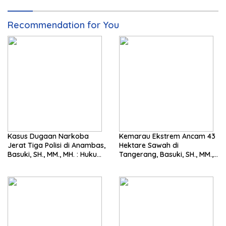
Recommendation for You
Kasus Dugaan Narkoba
Kemarau Ekstrem Ancam 43
Jerat Tiga Polisi di Anambas,
Hektare Sawah di
Basuki, SH., MM., MH. : Hukum
Tangerang, Basuki, SH., MM.,
Harus Tegak
MH. Dorong Langkah Cepat
Pemerintah