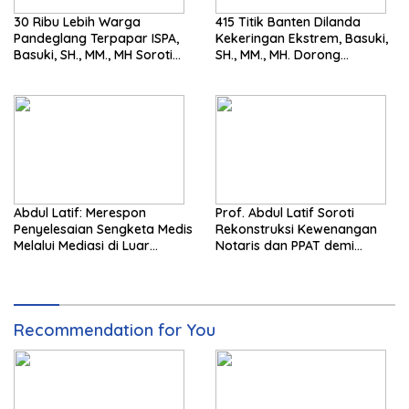
30 Ribu Lebih Warga
415 Titik Banten Dilanda
Pandeglang Terpapar ISPA,
Kekeringan Ekstrem, Basuki,
Basuki, SH., MM., MH Soroti
SH., MM., MH. Dorong
Pentingnya Pencegahan
Langkah Cepat Pemerintah
Abdul Latif: Merespon
Prof. Abdul Latif Soroti
Penyelesaian Sengketa Medis
Rekonstruksi Kewenangan
Melalui Mediasi di Luar
Notaris dan PPAT demi
Pengadilan saat ini
Wujudkan Kepastian Hukum
Pertanahan
Recommendation for You