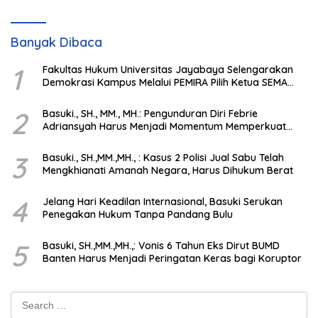
Banyak Dibaca
1
Fakultas Hukum Universitas Jayabaya Selengarakan
Demokrasi Kampus Melalui PEMIRA Pilih Ketua SEMA
dan BPM
2
Basuki., SH., MM., MH.: Pengunduran Diri Febrie
Adriansyah Harus Menjadi Momentum Memperkuat
Integritas Penegakan Hukum
3
Basuki., SH.,MM.,MH., : Kasus 2 Polisi Jual Sabu Telah
Mengkhianati Amanah Negara, Harus Dihukum Berat
4
Jelang Hari Keadilan Internasional, Basuki Serukan
Penegakan Hukum Tanpa Pandang Bulu
5
Basuki, SH.,MM.,MH.,: Vonis 6 Tahun Eks Dirut BUMD
Banten Harus Menjadi Peringatan Keras bagi Koruptor
Search
for: