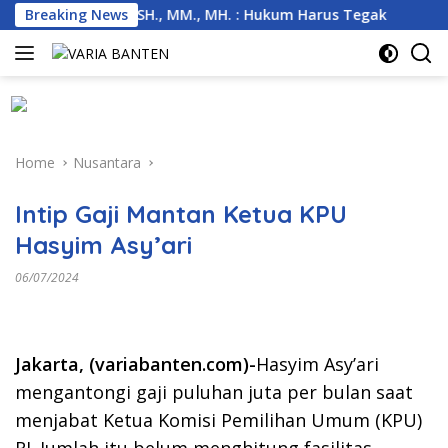
Skip
mbas, Basuki, SH., MM., MH. : Hukum Harus Tegak
Breaking News
Kemar
to
content
Home
Nusantara
Intip Gaji Mantan Ketua KPU
Hasyim Asy’ari
06/07/2024
Jakarta, (variabanten.com)-
Hasyim Asy’ari
mengantongi gaji puluhan juta per bulan saat
menjabat Ketua Komisi Pemilihan Umum (KPU)