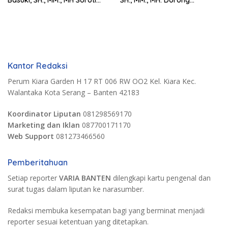
Basuki, SH., MM., MH Soroti
SH., MM., MH. Dorong
Pentingnya Pencegahan
Langkah Cepat Pemerintah
Kantor Redaksi
Perum Kiara Garden H 17 RT 006 RW OO2 Kel. Kiara Kec.
Walantaka Kota Serang – Banten 42183
Koordinator Liputan
081298569170
Marketing dan Iklan
087700171170
Web Support
081273466560
Pemberitahuan
Setiap reporter
VARIA BANTEN
dilengkapi kartu pengenal dan
surat tugas dalam liputan ke narasumber.
Redaksi membuka kesempatan bagi yang berminat menjadi
reporter sesuai ketentuan yang ditetapkan.