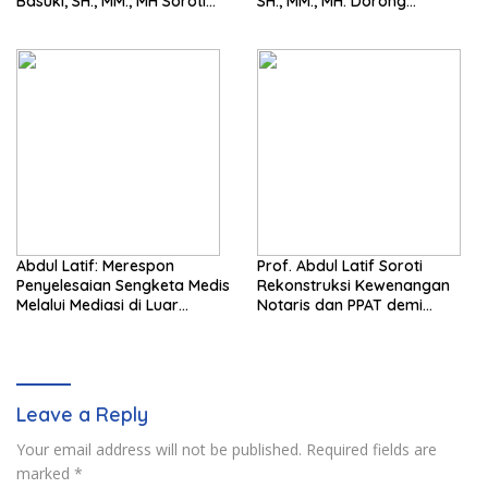
Basuki, SH., MM., MH Soroti
SH., MM., MH. Dorong
Pentingnya Pencegahan
Langkah Cepat Pemerintah
Abdul Latif: Merespon
Prof. Abdul Latif Soroti
Penyelesaian Sengketa Medis
Rekonstruksi Kewenangan
Melalui Mediasi di Luar
Notaris dan PPAT demi
Pengadilan saat ini
Wujudkan Kepastian Hukum
Pertanahan
Leave a Reply
Your email address will not be published.
Required fields are
marked
*