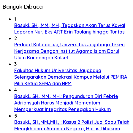
Banyak Dibaca
1
Basuki, SH., MM., MH., Tegaskan Akan Terus Kawal
Laporan Nur, Eks ART Erin Taulany hingga Tuntas
2
Perkuat Kolaborasi; Universitas Jayabaya Teken
Kerjasama Dengan Institut Agama Islam Darul
Ulum Kandangan Kalsel
3
Fakultas Hukum Universitas Jayabaya
Selengarakan Demokrasi Kampus Melalui PEMIRA
Pilih Ketua SEMA dan BPM
4
Basuki., SH., MM., MH.: Pengunduran Diri Febrie
Adriansyah Harus Menjadi Momentum
Memperkuat Integritas Penegakan Hukum
5
Basuki., SH.,MM.,MH., : Kasus 2 Polisi Jual Sabu Telah
Mengkhianati Amanah Negara, Harus Dihukum