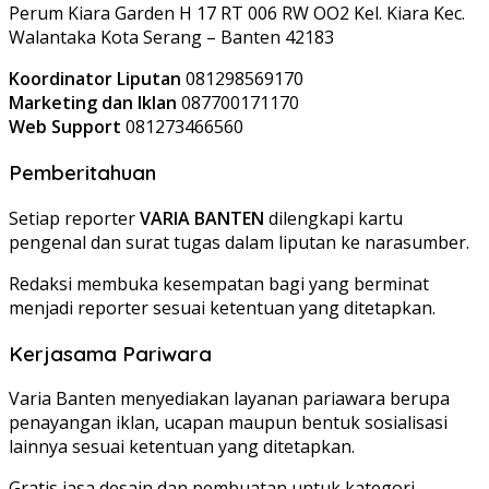
Perum Kiara Garden H 17 RT 006 RW OO2 Kel. Kiara Kec.
Walantaka Kota Serang – Banten 42183
Koordinator Liputan
081298569170
Marketing dan Iklan
087700171170
Web Support
081273466560
Pemberitahuan
Setiap reporter
VARIA BANTEN
dilengkapi kartu
pengenal dan surat tugas dalam liputan ke narasumber.
Redaksi membuka kesempatan bagi yang berminat
menjadi reporter sesuai ketentuan yang ditetapkan.
Kerjasama Pariwara
Varia Banten menyediakan layanan pariawara berupa
penayangan iklan, ucapan maupun bentuk sosialisasi
lainnya sesuai ketentuan yang ditetapkan.
Gratis jasa desain dan pembuatan untuk kategori