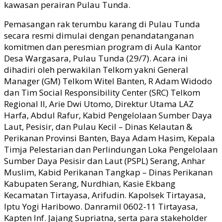
kawasan perairan Pulau Tunda.
Pemasangan rak terumbu karang di Pulau Tunda
secara resmi dimulai dengan penandatanganan
komitmen dan peresmian program di Aula Kantor
Desa Wargasara, Pulau Tunda (29/7). Acara ini
dihadiri oleh perwakilan Telkom yakni General
Manager (GM) Telkom Witel Banten, R Adam Widodo
dan Tim Social Responsibility Center (SRC) Telkom
Regional II, Arie Dwi Utomo, Direktur Utama LAZ
Harfa, Abdul Rafur, Kabid Pengelolaan Sumber Daya
Laut, Pesisir, dan Pulau Kecil – Dinas Kelautan &
Perikanan Provinsi Banten, Baya Adam Hasim, Kepala
Timja Pelestarian dan Perlindungan Loka Pengelolaan
Sumber Daya Pesisir dan Laut (PSPL) Serang, Anhar
Muslim, Kabid Perikanan Tangkap – Dinas Perikanan
Kabupaten Serang, Nurdhian, Kasie Ekbang
Kecamatan Tirtayasa, Arifudin. Kapolsek Tirtayasa,
Iptu Yogi Haribowo. Danramil 0602-11 Tirtayasa,
Kapten Inf. Jajang Supriatna, serta para stakeholder