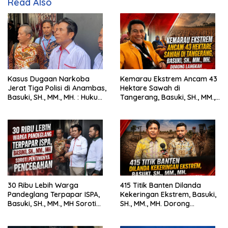
Read Also
Kasus Dugaan Narkoba
Kemarau Ekstrem Ancam 43
Jerat Tiga Polisi di Anambas,
Hektare Sawah di
Basuki, SH., MM., MH. : Hukum
Tangerang, Basuki, SH., MM.,
Harus Tegak
MH. Dorong Langkah Cepat
Pemerintah
30 Ribu Lebih Warga
415 Titik Banten Dilanda
Pandeglang Terpapar ISPA,
Kekeringan Ekstrem, Basuki,
Basuki, SH., MM., MH Soroti
SH., MM., MH. Dorong
Pentingnya Pencegahan
Langkah Cepat Pemerintah