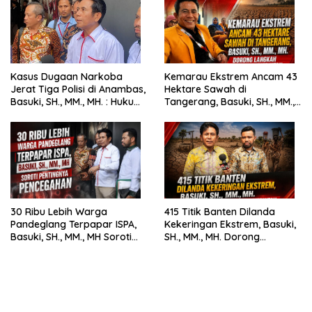
Kasus Dugaan Narkoba
Kemarau Ekstrem Ancam 43
Jerat Tiga Polisi di Anambas,
Hektare Sawah di
Basuki, SH., MM., MH. : Hukum
Tangerang, Basuki, SH., MM.,
Harus Tegak
MH. Dorong Langkah Cepat
Pemerintah
30 Ribu Lebih Warga
415 Titik Banten Dilanda
Pandeglang Terpapar ISPA,
Kekeringan Ekstrem, Basuki,
Basuki, SH., MM., MH Soroti
SH., MM., MH. Dorong
Pentingnya Pencegahan
Langkah Cepat Pemerintah