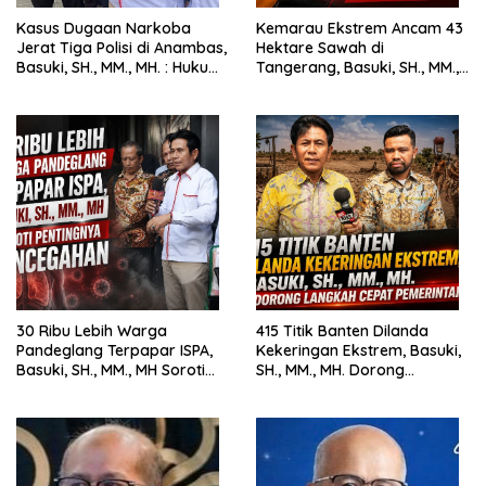
Kasus Dugaan Narkoba
Kemarau Ekstrem Ancam 43
Jerat Tiga Polisi di Anambas,
Hektare Sawah di
Basuki, SH., MM., MH. : Hukum
Tangerang, Basuki, SH., MM.,
Harus Tegak
MH. Dorong Langkah Cepat
Pemerintah
30 Ribu Lebih Warga
415 Titik Banten Dilanda
Pandeglang Terpapar ISPA,
Kekeringan Ekstrem, Basuki,
Basuki, SH., MM., MH Soroti
SH., MM., MH. Dorong
Pentingnya Pencegahan
Langkah Cepat Pemerintah