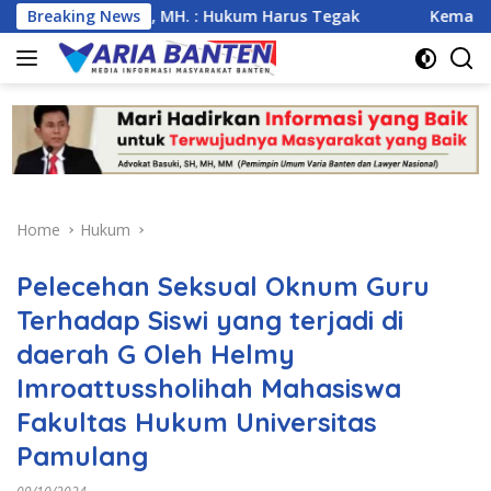
Skip
., MM., MH. : Hukum Harus Tegak
Breaking News
Kemarau Ekstrem Anca
to
content
Home
Hukum
Pelecehan Seksual Oknum Guru
Terhadap Siswi yang terjadi di
daerah G Oleh Helmy
Imroattussholihah Mahasiswa
Fakultas Hukum Universitas
Pamulang