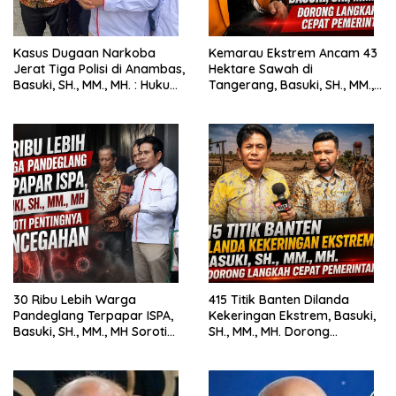
Kasus Dugaan Narkoba
Kemarau Ekstrem Ancam 43
Jerat Tiga Polisi di Anambas,
Hektare Sawah di
Basuki, SH., MM., MH. : Hukum
Tangerang, Basuki, SH., MM.,
Harus Tegak
MH. Dorong Langkah Cepat
Pemerintah
30 Ribu Lebih Warga
415 Titik Banten Dilanda
Pandeglang Terpapar ISPA,
Kekeringan Ekstrem, Basuki,
Basuki, SH., MM., MH Soroti
SH., MM., MH. Dorong
Pentingnya Pencegahan
Langkah Cepat Pemerintah