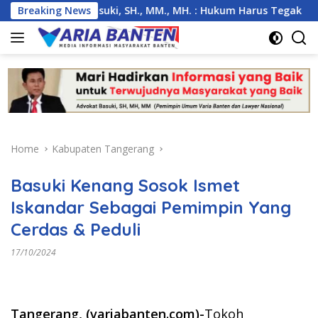
Skip
nambas, Basuki, SH., MM., MH. : Hukum Harus Tegak
Breaking News
Kem
to
content
Home
Kabupaten Tangerang
Basuki Kenang Sosok Ismet
Iskandar Sebagai Pemimpin Yang
Cerdas & Peduli
17/10/2024
Tangerang, (variabanten.com)-
Tokoh