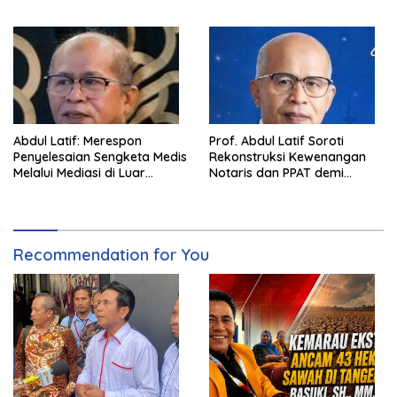
Pentingnya Pencegahan
Langkah Cepat Pemerintah
Abdul Latif: Merespon
Prof. Abdul Latif Soroti
Penyelesaian Sengketa Medis
Rekonstruksi Kewenangan
Melalui Mediasi di Luar
Notaris dan PPAT demi
Pengadilan saat ini
Wujudkan Kepastian Hukum
Pertanahan
Recommendation for You