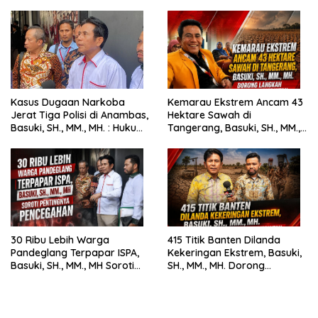
Kasus Dugaan Narkoba
Kemarau Ekstrem Ancam 43
Jerat Tiga Polisi di Anambas,
Hektare Sawah di
Basuki, SH., MM., MH. : Hukum
Tangerang, Basuki, SH., MM.,
Harus Tegak
MH. Dorong Langkah Cepat
Pemerintah
30 Ribu Lebih Warga
415 Titik Banten Dilanda
Pandeglang Terpapar ISPA,
Kekeringan Ekstrem, Basuki,
Basuki, SH., MM., MH Soroti
SH., MM., MH. Dorong
Pentingnya Pencegahan
Langkah Cepat Pemerintah