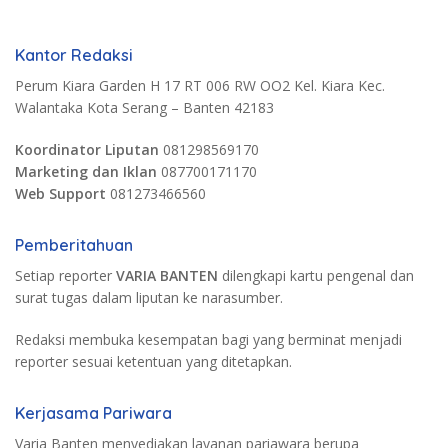
Kantor Redaksi
Perum Kiara Garden H 17 RT 006 RW OO2 Kel. Kiara Kec.
Walantaka Kota Serang – Banten 42183
Koordinator Liputan
081298569170
Marketing dan Iklan
087700171170
Web Support
081273466560
Pemberitahuan
Setiap reporter
VARIA BANTEN
dilengkapi kartu pengenal dan
surat tugas dalam liputan ke narasumber.
Redaksi membuka kesempatan bagi yang berminat menjadi
reporter sesuai ketentuan yang ditetapkan.
Kerjasama Pariwara
Varia Banten menyediakan layanan pariawara berupa