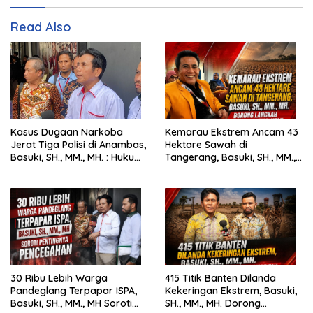
Read Also
Kasus Dugaan Narkoba
Kemarau Ekstrem Ancam 43
Jerat Tiga Polisi di Anambas,
Hektare Sawah di
Basuki, SH., MM., MH. : Hukum
Tangerang, Basuki, SH., MM.,
Harus Tegak
MH. Dorong Langkah Cepat
Pemerintah
30 Ribu Lebih Warga
415 Titik Banten Dilanda
Pandeglang Terpapar ISPA,
Kekeringan Ekstrem, Basuki,
Basuki, SH., MM., MH Soroti
SH., MM., MH. Dorong