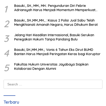
1
Basuki., SH., MM., MH.: Pengunduran Diri Febrie
Adriansyah Harus Menjadi Momentum Memperkuat
Integritas Penegakan Hukum
2
Basuki., SH.,MM.,MH., : Kasus 2 Polisi Jual Sabu Telah
Mengkhianati Amanah Negara, Harus Dihukum Berat
3
Jelang Hari Keadilan Internasional, Basuki Serukan
Penegakan Hukum Tanpa Pandang Bulu
4
Basuki, SH.,MM.,MH.,: Vonis 6 Tahun Eks Dirut BUMD
Banten Harus Menjadi Peringatan Keras bagi Koruptor
5
Fakultas Hukum Universitas Jayabaya Siapkan
Kolaborasi Dengan Alumni
Search
for:
Terbaru