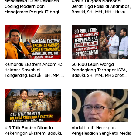
Mahasiswa Gelar Pelatihan
Kasus Dugaan Narkoba
Coding Modern dan
Jerat Tiga Polisi di Anambas,
Manajemen Proyek IT bagi
Basuki, SH., MM., MH. : Hukum
Siswa SMK Al-Amin
Harus Tegak
Kemarau Ekstrem Ancam 43
30 Ribu Lebih Warga
Hektare Sawah di
Pandeglang Terpapar ISPA,
Tangerang, Basuki, SH., MM.,
Basuki, SH., MM., MH Soroti
MH. Dorong Langkah Cepat
Pentingnya Pencegahan
Pemerintah
415 Titik Banten Dilanda
Abdul Latif: Merespon
Kekeringan Ekstrem, Basuki,
Penyelesaian Sengketa Medis