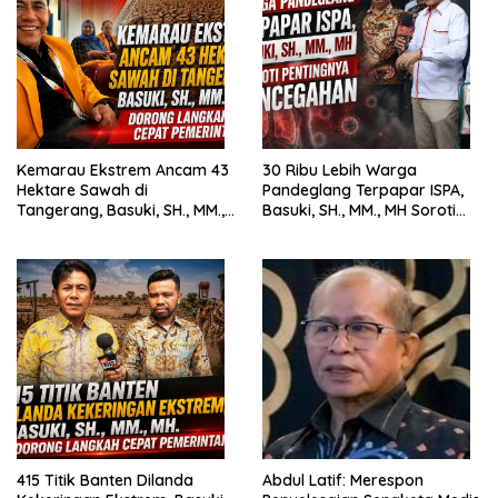
Kemarau Ekstrem Ancam 43
30 Ribu Lebih Warga
Hektare Sawah di
Pandeglang Terpapar ISPA,
Tangerang, Basuki, SH., MM.,
Basuki, SH., MM., MH Soroti
MH. Dorong Langkah Cepat
Pentingnya Pencegahan
Pemerintah
415 Titik Banten Dilanda
Abdul Latif: Merespon