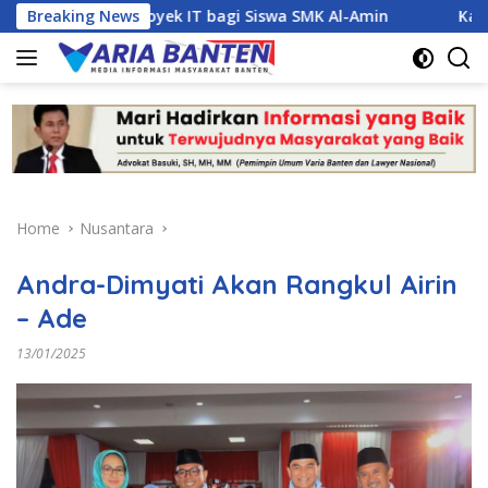
Skip
emen Proyek IT bagi Siswa SMK Al-Amin
Breaking News
Kasus Dugaan N
to
content
Home
Nusantara
Andra-Dimyati Akan Rangkul Airin
– Ade
13/01/2025