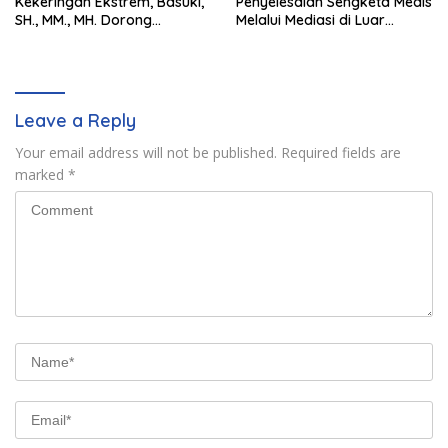
Kekeringan Ekstrem, Basuki,
Penyelesaian Sengketa Medis
SH., MM., MH. Dorong
Melalui Mediasi di Luar
Langkah Cepat Pemerintah
Pengadilan saat ini
Leave a Reply
Your email address will not be published.
Required fields are
marked
*