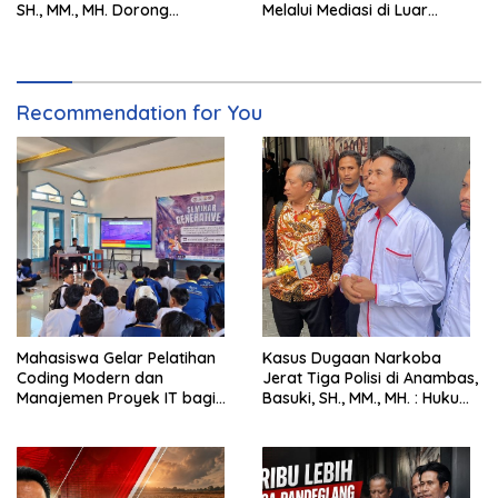
SH., MM., MH. Dorong
Melalui Mediasi di Luar
Langkah Cepat Pemerintah
Pengadilan saat ini
Recommendation for You
Mahasiswa Gelar Pelatihan
Kasus Dugaan Narkoba
Coding Modern dan
Jerat Tiga Polisi di Anambas,
Manajemen Proyek IT bagi
Basuki, SH., MM., MH. : Hukum
Siswa SMK Al-Amin
Harus Tegak