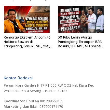
Siswa SMK Al-Amin
Harus Tegak
Kemarau Ekstrem Ancam 43
30 Ribu Lebih Warga
Hektare Sawah di
Pandeglang Terpapar ISPA,
Tangerang, Basuki, SH., MM.,
Basuki, SH., MM., MH Soroti
MH. Dorong Langkah Cepat
Pentingnya Pencegahan
Pemerintah
Kantor Redaksi
Perum Kiara Garden H 17 RT 006 RW OO2 Kel. Kiara Kec.
Walantaka Kota Serang – Banten 42183
Koordinator Liputan
081298569170
Marketing dan Iklan
087700171170