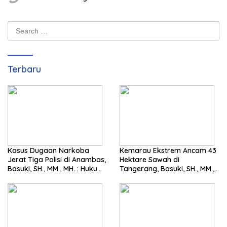
Search
for:
Terbaru
Kasus Dugaan Narkoba
Kemarau Ekstrem Ancam 43
Jerat Tiga Polisi di Anambas,
Hektare Sawah di
Basuki, SH., MM., MH. : Hukum
Tangerang, Basuki, SH., MM.,
Harus Tegak
MH. Dorong Langkah Cepat
Pemerintah