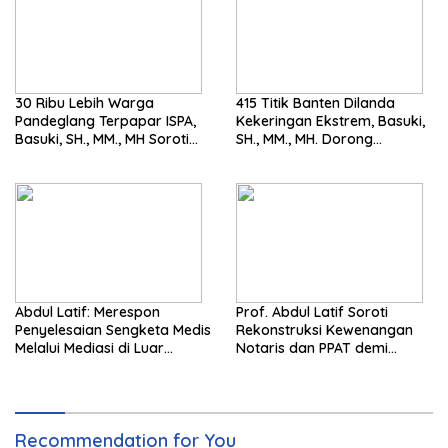
30 Ribu Lebih Warga
415 Titik Banten Dilanda
Pandeglang Terpapar ISPA,
Kekeringan Ekstrem, Basuki,
Basuki, SH., MM., MH Soroti
SH., MM., MH. Dorong
Pentingnya Pencegahan
Langkah Cepat Pemerintah
Abdul Latif: Merespon
Prof. Abdul Latif Soroti
Penyelesaian Sengketa Medis
Rekonstruksi Kewenangan
Melalui Mediasi di Luar
Notaris dan PPAT demi
Pengadilan saat ini
Wujudkan Kepastian Hukum
Pertanahan
Recommendation for You