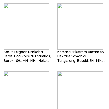
Kasus Dugaan Narkoba
Kemarau Ekstrem Ancam 43
Jerat Tiga Polisi di Anambas,
Hektare Sawah di
Basuki, SH., MM., MH. : Hukum
Tangerang, Basuki, SH., MM.,
Harus Tegak
MH. Dorong Langkah Cepat
Pemerintah