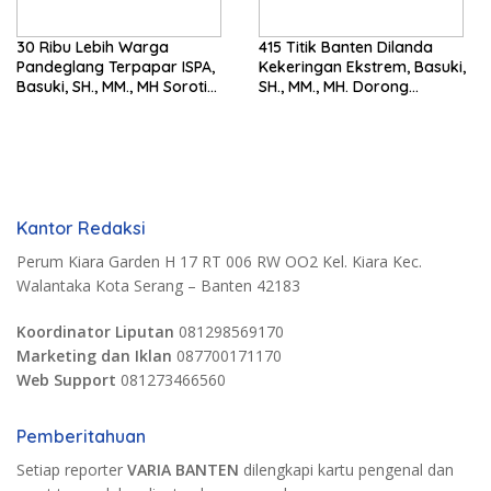
30 Ribu Lebih Warga
415 Titik Banten Dilanda
Pandeglang Terpapar ISPA,
Kekeringan Ekstrem, Basuki,
Basuki, SH., MM., MH Soroti
SH., MM., MH. Dorong
Pentingnya Pencegahan
Langkah Cepat Pemerintah
Kantor Redaksi
Perum Kiara Garden H 17 RT 006 RW OO2 Kel. Kiara Kec.
Walantaka Kota Serang – Banten 42183
Koordinator Liputan
081298569170
Marketing dan Iklan
087700171170
Web Support
081273466560
Pemberitahuan
Setiap reporter
VARIA BANTEN
dilengkapi kartu pengenal dan