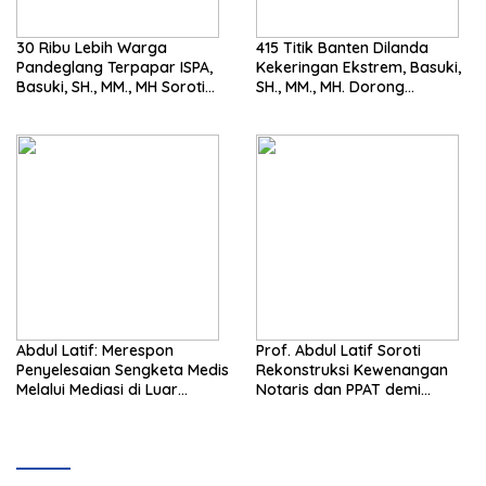
30 Ribu Lebih Warga
415 Titik Banten Dilanda
Pandeglang Terpapar ISPA,
Kekeringan Ekstrem, Basuki,
Basuki, SH., MM., MH Soroti
SH., MM., MH. Dorong
Pentingnya Pencegahan
Langkah Cepat Pemerintah
Abdul Latif: Merespon
Prof. Abdul Latif Soroti
Penyelesaian Sengketa Medis
Rekonstruksi Kewenangan
Melalui Mediasi di Luar
Notaris dan PPAT demi
Pengadilan saat ini
Wujudkan Kepastian Hukum
Pertanahan