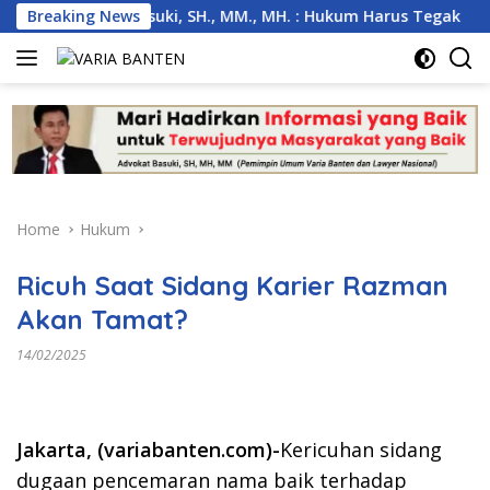
Skip
Anambas, Basuki, SH., MM., MH. : Hukum Harus Tegak
Breaking News
K
to
content
Home
Hukum
Ricuh Saat Sidang Karier Razman
Akan Tamat?
14/02/2025
Jakarta, (variabanten.com)-
Kericuhan sidang
dugaan pencemaran nama baik terhadap