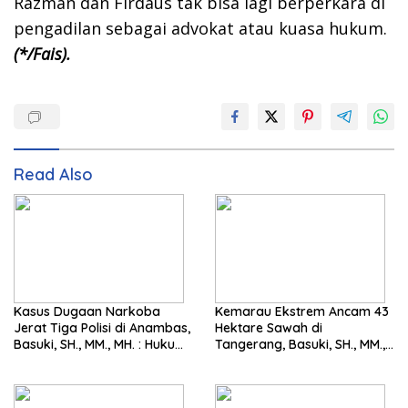
Razman dan Firdaus tak bisa lagi berperkara di
pengadilan sebagai advokat atau kuasa hukum.
(*/Fais).
Read Also
Kasus Dugaan Narkoba
Kemarau Ekstrem Ancam 43
Jerat Tiga Polisi di Anambas,
Hektare Sawah di
Basuki, SH., MM., MH. : Hukum
Tangerang, Basuki, SH., MM.,
Harus Tegak
MH. Dorong Langkah Cepat
Pemerintah