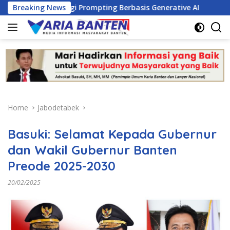
Skip
n Strategi Prompting Berbasis Generative AI
Breaking News
PKM Dorong
to
content
Home
Jabodetabek
Basuki: Selamat Kepada Gubernur
dan Wakil Gubernur Banten
Preode 2025-2030
20/02/2025