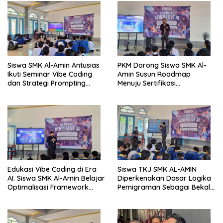
Siswa SMK Al-Amin Antusias
PKM Dorong Siswa SMK Al-
Ikuti Seminar Vibe Coding
Amin Susun Roadmap
dan Strategi Prompting
Menuju Sertifikasi
Berbasis Generative AI
Internasional CCNA dan
MikroTik
Edukasi Vibe Coding di Era
Siswa TKJ SMK AL-AMIN
AI: Siswa SMK Al-Amin Belajar
Diperkenakan Dasar Logika
Optimalisasi Framework
Pemigraman Sebagai Bekal
Berbasis AI untuk Eksplorasi
Kompetensi Tambahan
Logika Pemrograman