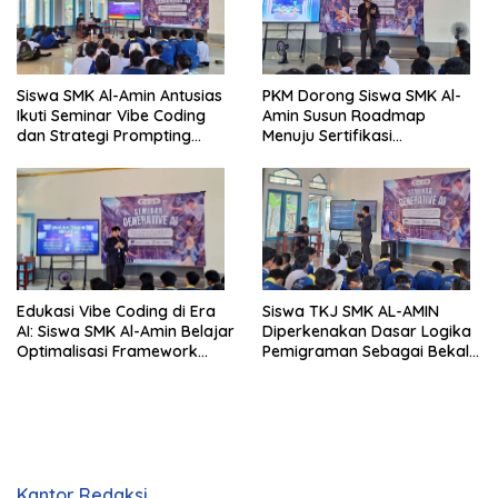
Siswa SMK Al-Amin Antusias
PKM Dorong Siswa SMK Al-
Ikuti Seminar Vibe Coding
Amin Susun Roadmap
dan Strategi Prompting
Menuju Sertifikasi
Berbasis Generative AI
Internasional CCNA dan
MikroTik
Edukasi Vibe Coding di Era
Siswa TKJ SMK AL-AMIN
AI: Siswa SMK Al-Amin Belajar
Diperkenakan Dasar Logika
Optimalisasi Framework
Pemigraman Sebagai Bekal
Berbasis AI untuk Eksplorasi
Kompetensi Tambahan
Logika Pemrograman
Kantor Redaksi