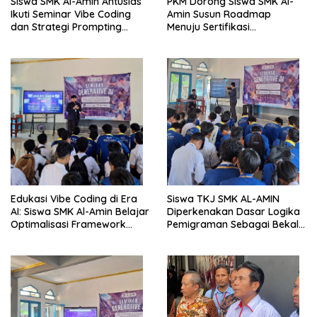
Siswa SMK Al-Amin Antusias
PKM Dorong Siswa SMK Al-
Ikuti Seminar Vibe Coding
Amin Susun Roadmap
dan Strategi Prompting
Menuju Sertifikasi
Berbasis Generative AI
Internasional CCNA dan
MikroTik
Edukasi Vibe Coding di Era
Siswa TKJ SMK AL-AMIN
AI: Siswa SMK Al-Amin Belajar
Diperkenakan Dasar Logika
Optimalisasi Framework
Pemigraman Sebagai Bekal
Berbasis AI untuk Eksplorasi
Kompetensi Tambahan
Logika Pemrograman