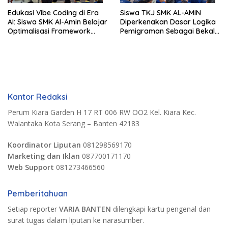
Edukasi Vibe Coding di Era
Siswa TKJ SMK AL-AMIN
AI: Siswa SMK Al-Amin Belajar
Diperkenakan Dasar Logika
Optimalisasi Framework
Pemigraman Sebagai Bekal
Berbasis AI untuk Eksplorasi
Kompetensi Tambahan
Logika Pemrograman
Kantor Redaksi
Perum Kiara Garden H 17 RT 006 RW OO2 Kel. Kiara Kec.
Walantaka Kota Serang – Banten 42183
Koordinator Liputan
081298569170
Marketing dan Iklan
087700171170
Web Support
081273466560
Pemberitahuan
Setiap reporter
VARIA BANTEN
dilengkapi kartu pengenal dan
surat tugas dalam liputan ke narasumber.