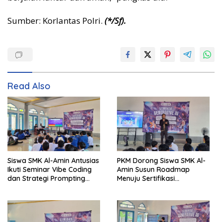
Sumber: Korlantas Polri.
(*/Sf)
.
Read Also
Siswa SMK Al-Amin Antusias
PKM Dorong Siswa SMK Al-
Ikuti Seminar Vibe Coding
Amin Susun Roadmap
dan Strategi Prompting
Menuju Sertifikasi
Berbasis Generative AI
Internasional CCNA dan
MikroTik