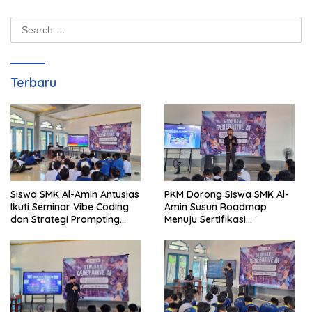
Search
for:
Terbaru
Siswa SMK Al-Amin Antusias
PKM Dorong Siswa SMK Al-
Ikuti Seminar Vibe Coding
Amin Susun Roadmap
dan Strategi Prompting
Menuju Sertifikasi
Berbasis Generative AI
Internasional CCNA dan
MikroTik