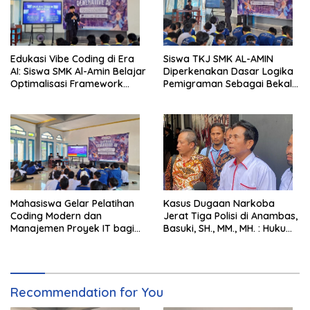
Edukasi Vibe Coding di Era
Siswa TKJ SMK AL-AMIN
AI: Siswa SMK Al-Amin Belajar
Diperkenakan Dasar Logika
Optimalisasi Framework
Pemigraman Sebagai Bekal
Berbasis AI untuk Eksplorasi
Kompetensi Tambahan
Logika Pemrograman
Mahasiswa Gelar Pelatihan
Kasus Dugaan Narkoba
Coding Modern dan
Jerat Tiga Polisi di Anambas,
Manajemen Proyek IT bagi
Basuki, SH., MM., MH. : Hukum
Siswa SMK Al-Amin
Harus Tegak
Recommendation for You