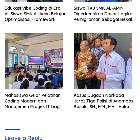
Edukasi Vibe Coding di Era
Siswa TKJ SMK AL-AMIN
AI: Siswa SMK Al-Amin Belajar
Diperkenakan Dasar Logika
Optimalisasi Framework
Pemigraman Sebagai Bekal
Berbasis AI untuk Eksplorasi
Kompetensi Tambahan
Logika Pemrograman
Mahasiswa Gelar Pelatihan
Kasus Dugaan Narkoba
Coding Modern dan
Jerat Tiga Polisi di Anambas,
Manajemen Proyek IT bagi
Basuki, SH., MM., MH. : Hukum
Siswa SMK Al-Amin
Harus Tegak
Leave a Reply