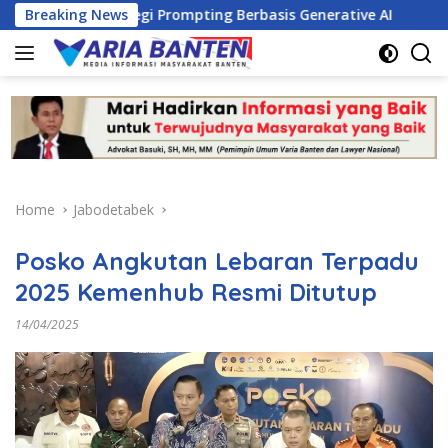
Skip
n Strategi Prompting Berbasis Generative AI
Breaking News
PKM Doron
to
content
Home
Jabodetabek
Posko Angkutan Lebaran Terpadu
2025 Kemenhub Resmi Ditutup
14/04/2025