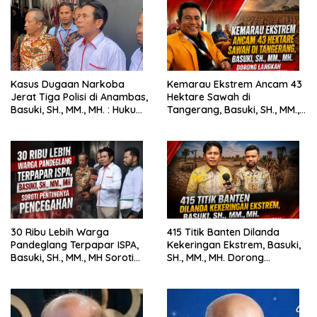
Kasus Dugaan Narkoba
Kemarau Ekstrem Ancam 43
Jerat Tiga Polisi di Anambas,
Hektare Sawah di
Basuki, SH., MM., MH. : Hukum
Tangerang, Basuki, SH., MM.,
Harus Tegak
MH. Dorong Langkah Cepat
Pemerintah
30 Ribu Lebih Warga
415 Titik Banten Dilanda
Pandeglang Terpapar ISPA,
Kekeringan Ekstrem, Basuki,
Basuki, SH., MM., MH Soroti
SH., MM., MH. Dorong
Pentingnya Pencegahan
Langkah Cepat Pemerintah