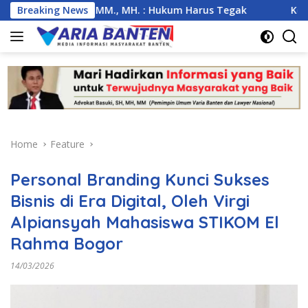
Skip
ki, SH., MM., MH. : Hukum Harus Tegak
Breaking News
Kemarau Ekstre
to
content
Home
Feature
Personal Branding Kunci Sukses
Bisnis di Era Digital, Oleh Virgi
Alpiansyah Mahasiswa STIKOM El
Rahma Bogor
14/03/2026