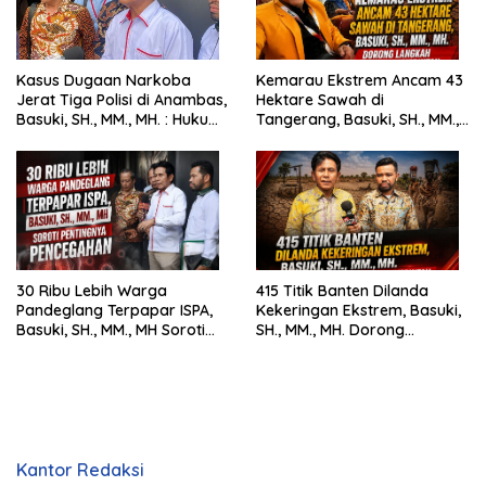
Kasus Dugaan Narkoba
Kemarau Ekstrem Ancam 43
Jerat Tiga Polisi di Anambas,
Hektare Sawah di
Basuki, SH., MM., MH. : Hukum
Tangerang, Basuki, SH., MM.,
Harus Tegak
MH. Dorong Langkah Cepat
Pemerintah
30 Ribu Lebih Warga
415 Titik Banten Dilanda
Pandeglang Terpapar ISPA,
Kekeringan Ekstrem, Basuki,
Basuki, SH., MM., MH Soroti
SH., MM., MH. Dorong
Pentingnya Pencegahan
Langkah Cepat Pemerintah
Kantor Redaksi