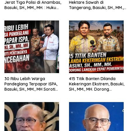
Jerat Tiga Polisi di Anambas,
Hektare Sawah di
Basuki, SH., MM., MH. : Hukum
Tangerang, Basuki, SH., MM.,
Harus Tegak
MH. Dorong Langkah Cepat
Pemerintah
30 Ribu Lebih Warga
415 Titik Banten Dilanda
Pandeglang Terpapar ISPA,
Kekeringan Ekstrem, Basuki,
Basuki, SH., MM., MH Soroti
SH., MM., MH. Dorong
Pentingnya Pencegahan
Langkah Cepat Pemerintah