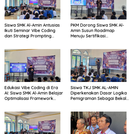
Siswa SMK Al-Amin Antusias
PKM Dorong Siswa SMK Al-
Ikuti Seminar Vibe Coding
Amin Susun Roadmap
dan Strategi Prompting
Menuju Sertifikasi
Berbasis Generative AI
Internasional CCNA dan
MikroTik
Edukasi Vibe Coding di Era
Siswa TKJ SMK AL-AMIN
AI: Siswa SMK Al-Amin Belajar
Diperkenakan Dasar Logika
Optimalisasi Framework
Pemigraman Sebagai Bekal
Berbasis AI untuk Eksplorasi
Kompetensi Tambahan
Logika Pemrograman