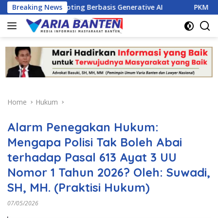
Skip
rompting Berbasis Generative AI
Breaking News
PKM Dorong Siswa SMK 
to
content
Home
Hukum
Alarm Penegakan Hukum:
Mengapa Polisi Tak Boleh Abai
terhadap Pasal 613 Ayat 3 UU
Nomor 1 Tahun 2026? Oleh: Suwadi,
SH, MH. (Praktisi Hukum)
07/05/2026