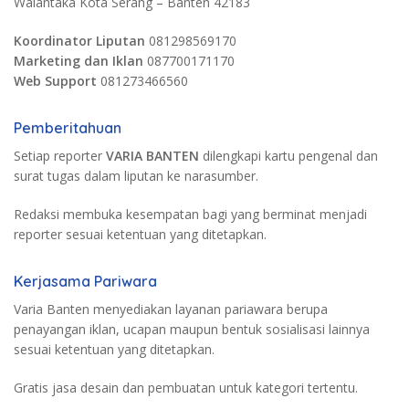
Walantaka Kota Serang – Banten 42183
Koordinator Liputan
081298569170
Marketing dan Iklan
087700171170
Web Support
081273466560
Pemberitahuan
Setiap reporter
VARIA BANTEN
dilengkapi kartu pengenal dan
surat tugas dalam liputan ke narasumber.
Redaksi membuka kesempatan bagi yang berminat menjadi
reporter sesuai ketentuan yang ditetapkan.
Kerjasama Pariwara
Varia Banten menyediakan layanan pariawara berupa
penayangan iklan, ucapan maupun bentuk sosialisasi lainnya
sesuai ketentuan yang ditetapkan.
Gratis jasa desain dan pembuatan untuk kategori tertentu.