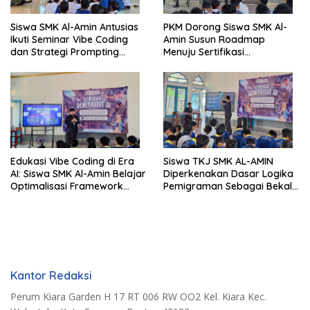
Siswa SMK Al-Amin Antusias
PKM Dorong Siswa SMK Al-
Ikuti Seminar Vibe Coding
Amin Susun Roadmap
dan Strategi Prompting
Menuju Sertifikasi
Berbasis Generative AI
Internasional CCNA dan
MikroTik
Edukasi Vibe Coding di Era
Siswa TKJ SMK AL-AMIN
AI: Siswa SMK Al-Amin Belajar
Diperkenakan Dasar Logika
Optimalisasi Framework
Pemigraman Sebagai Bekal
Berbasis AI untuk Eksplorasi
Kompetensi Tambahan
Logika Pemrograman
Kantor Redaksi
Perum Kiara Garden H 17 RT 006 RW OO2 Kel. Kiara Kec.