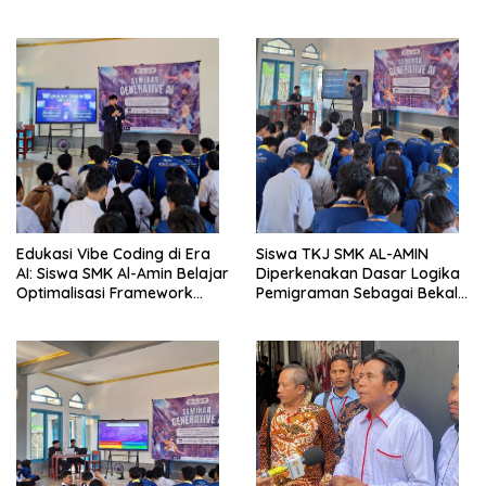
Berbasis Generative AI
Internasional CCNA dan
MikroTik
Edukasi Vibe Coding di Era
Siswa TKJ SMK AL-AMIN
AI: Siswa SMK Al-Amin Belajar
Diperkenakan Dasar Logika
Optimalisasi Framework
Pemigraman Sebagai Bekal
Berbasis AI untuk Eksplorasi
Kompetensi Tambahan
Logika Pemrograman