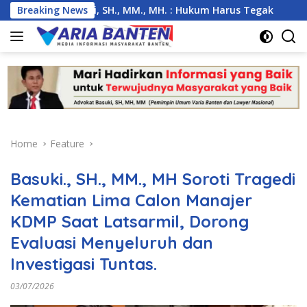
Skip
s, Basuki, SH., MM., MH. : Hukum Harus Tegak
Breaking News
Kemarau 
to
content
Home
Feature
Basuki., SH., MM., MH Soroti Tragedi
Kematian Lima Calon Manajer
KDMP Saat Latsarmil, Dorong
Evaluasi Menyeluruh dan
Investigasi Tuntas.
03/07/2026