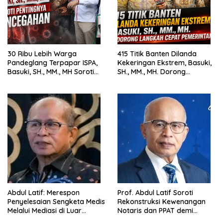
30 Ribu Lebih Warga
415 Titik Banten Dilanda
Pandeglang Terpapar ISPA,
Kekeringan Ekstrem, Basuki,
Basuki, SH., MM., MH Soroti
SH., MM., MH. Dorong
Pentingnya Pencegahan
Langkah Cepat Pemerintah
Abdul Latif: Merespon
Prof. Abdul Latif Soroti
Penyelesaian Sengketa Medis
Rekonstruksi Kewenangan
Melalui Mediasi di Luar
Notaris dan PPAT demi
Pengadilan saat ini
Wujudkan Kepastian Hukum