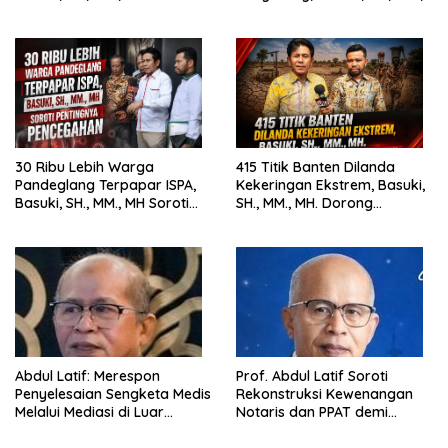
Harus Tegak
MH. Dorong Langkah Cepat
Pemerintah
30 Ribu Lebih Warga
415 Titik Banten Dilanda
Pandeglang Terpapar ISPA,
Kekeringan Ekstrem, Basuki,
Basuki, SH., MM., MH Soroti
SH., MM., MH. Dorong
Pentingnya Pencegahan
Langkah Cepat Pemerintah
Abdul Latif: Merespon
Prof. Abdul Latif Soroti
Penyelesaian Sengketa Medis
Rekonstruksi Kewenangan
Melalui Mediasi di Luar
Notaris dan PPAT demi
Pengadilan saat ini
Wujudkan Kepastian Hukum