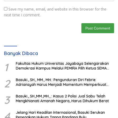
Save my name, email, and website in this browser for the
next time I comment.
Banyak Dibaca
1
Fakultas Hukum Universitas Jayabaya Selengarakan
Demokrasi Kampus Melalui PEMIRA Pilih Ketua SEMA
dan BPM
2
Basuki., SH., MM., MH.: Pengunduran Diri Febrie
Adriansyah Harus Menjadi Momentum Memperkuat
Integritas Penegakan Hukum
3
Basuki., SH.,MM.,MH., : Kasus 2 Polisi Jual Sabu Telah
Mengkhianati Amanah Negara, Harus Dihukum Berat
4
Jelang Hari Keadilan Internasional, Basuki Serukan
Penegakan Hukum Tanpa Pandang Bulu