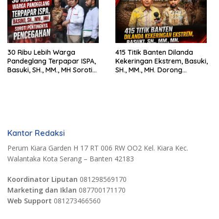
30 Ribu Lebih Warga
415 Titik Banten Dilanda
Pandeglang Terpapar ISPA,
Kekeringan Ekstrem, Basuki,
Basuki, SH., MM., MH Soroti
SH., MM., MH. Dorong
Pentingnya Pencegahan
Langkah Cepat Pemerintah
Kantor Redaksi
Perum Kiara Garden H 17 RT 006 RW OO2 Kel. Kiara Kec.
Walantaka Kota Serang – Banten 42183
Koordinator Liputan
081298569170
Marketing dan Iklan
087700171170
Web Support
081273466560