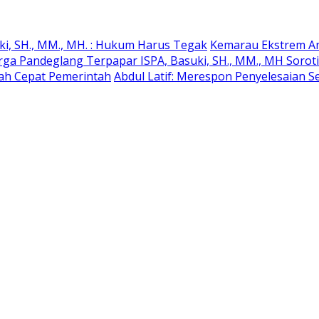
ki, SH., MM., MH. : Hukum Harus Tegak
Kemarau Ekstrem An
rga Pandeglang Terpapar ISPA, Basuki, SH., MM., MH Soro
kah Cepat Pemerintah
Abdul Latif: Merespon Penyelesaian Se