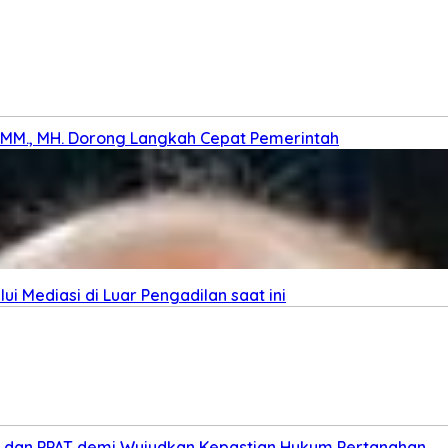
., MM., MH. Dorong Langkah Cepat Pemerintah
i Mediasi di Luar Pengadilan saat ini
ris dan PPAT demi Wujudkan Kepastian Hukum Pertanahan