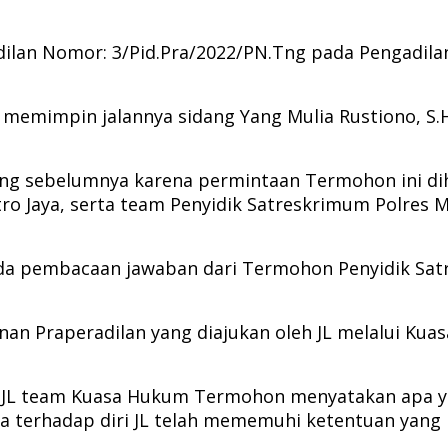
ilan Nomor: 3/Pid.Pra/2022/PN.Tng pada Pengadilan 
 memimpin jalannya sidang Yang Mulia Rustiono, S
ang sebelumnya karena permintaan Termohon ini dih
Jaya, serta team Penyidik Satreskrimum Polres M
nda pembacaan jawaban dari Termohon Penyidik Sat
n Praperadilan yang diajukan oleh JL melalui Kua
JL team Kuasa Hukum Termohon menyatakan apa yan
terhadap diri JL telah mememuhi ketentuan yang be