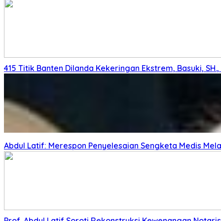
415 Titik Banten Dilanda Kekeringan Ekstrem, Basuki, SH
Abdul Latif: Merespon Penyelesaian Sengketa Medis Melalu
Prof. Abdul Latif Soroti Rekonstruksi Kewenangan Nota