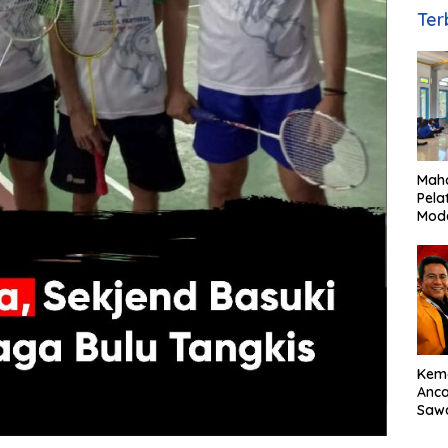
Ter
Maha
Pela
Mod
Mana
bagi
Ami
Kem
Anc
Sawa
Basu
Dor