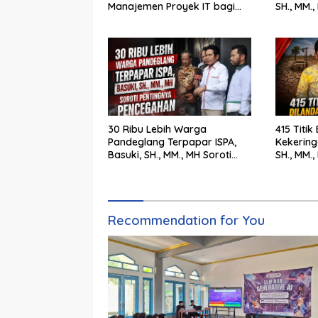
Manajemen Proyek IT bagi
SH., MM.
Siswa SMK Al-Amin
Tegak
30 Ribu Lebih Warga
415 Titik
Pandeglang Terpapar ISPA,
Kekering
Basuki, SH., MM., MH Soroti
SH., MM.
Pentingnya Pencegahan
Cepat Pe
Recommendation for You