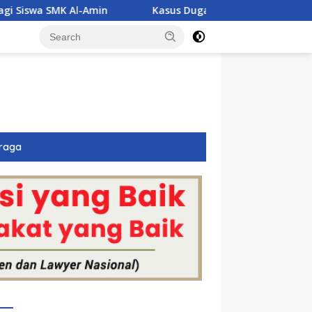
Kasus Dugaan Narkoba Jerat Tiga Polisi di Anambas, Basuk
raga