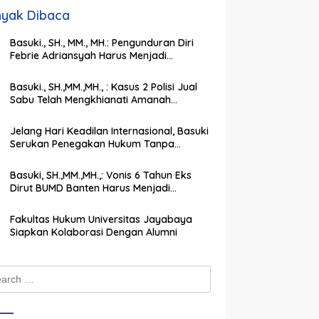
yak Dibaca
Basuki., SH., MM., MH.: Pengunduran Diri
Febrie Adriansyah Harus Menjadi
Momentum Memperkuat Integritas
Penegakan Hukum
Basuki., SH.,MM.,MH., : Kasus 2 Polisi Jual
Sabu Telah Mengkhianati Amanah
Negara, Harus Dihukum Berat
Jelang Hari Keadilan Internasional, Basuki
Serukan Penegakan Hukum Tanpa
Pandang Bulu
Basuki, SH.,MM.,MH.,: Vonis 6 Tahun Eks
Dirut BUMD Banten Harus Menjadi
Peringatan Keras bagi Koruptor
Fakultas Hukum Universitas Jayabaya
Siapkan Kolaborasi Dengan Alumni
ch