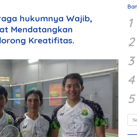
Ban
hraga hukumnya Wajib,
1
pat Mendatangkan
2
rong Kreatifitas.
3
4
5
Sear
for: