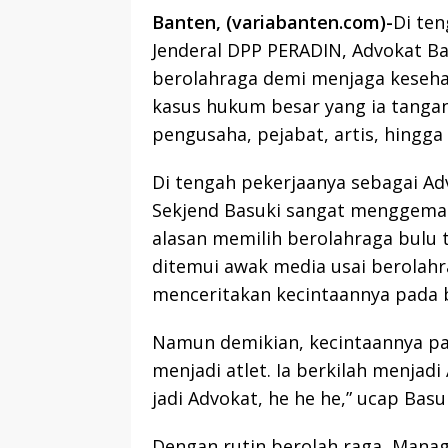
Banten, (variabanten.com)-
Di ten
Jenderal DPP PERADIN, Advokat B
berolahraga demi menjaga kesehat
kasus hukum besar yang ia tangan
pengusaha, pejabat, artis, hingga
Di tengah pekerjaanya sebagai Ad
Sekjend Basuki sangat menggemari
alasan memilih berolahraga bulu t
ditemui awak media usai berolahra
menceritakan kecintaannya pada bu
Namun demikian, kecintaannya pa
menjadi atlet. Ia berkilah menjadi
jadi Advokat, he he he,” ucap Basu
Dengan rutin berolah raga, Manag