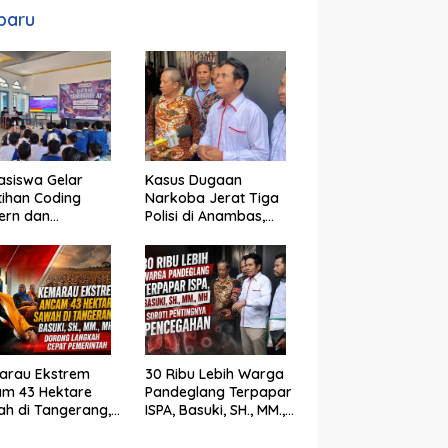
baru
siswa Gelar
Kasus Dugaan
tihan Coding
Narkoba Jerat Tiga
ern dan
Polisi di Anambas,
jemen Proyek IT
Basuki, SH., MM., MH. :
 Siswa SMK Al-
Hukum Harus Tegak
n
arau Ekstrem
30 Ribu Lebih Warga
am 43 Hektare
Pandeglang Terpapar
h di Tangerang,
ISPA, Basuki, SH., MM.,
ki, SH., MM., MH.
MH Soroti Pentingnya
ong Langkah
Pencegahan