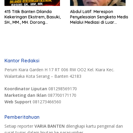
415 Titik Banten Dilanda
Abdul Latif: Merespon
Kekeringan Ekstrem, Basuki,
Penyelesaian Sengketa Medis
SH., MM., MH. Dorong
Melalui Mediasi di Luar
Langkah Cepat Pemerintah
Pengadilan saat ini
Kantor Redaksi
Perum Kiara Garden H 17 RT 006 RW OO2 Kel. Kiara Kec.
Walantaka Kota Serang – Banten 42183
Koordinator Liputan
081298569170
Marketing dan Iklan
087700171170
Web Support
081273466560
Pemberitahuan
Setiap reporter
VARIA BANTEN
dilengkapi kartu pengenal dan
surat tugas dalam liputan ke narasumber.