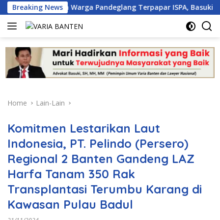
Skip
 Ribu Lebih Warga Pandeglang Terpapar ISPA, Basuki, SH., MM.,
Breaking News
to
content
Home
Lain-Lain
Komitmen Lestarikan Laut
Indonesia, PT. Pelindo (Persero)
Regional 2 Banten Gandeng LAZ
Harfa Tanam 350 Rak
Transplantasi Terumbu Karang di
Kawasan Pulau Badul