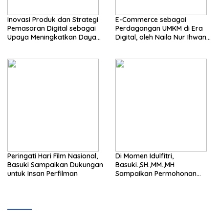
Inovasi Produk dan Strategi
E-Commerce sebagai
Pemasaran Digital sebagai
Perdagangan UMKM di Era
Upaya Meningkatkan Daya
Digital, oleh Naila Nur Ihwan
Saing UMKM di Era Ekonomi
Mahasiswa STIKOM El Rahma
Digital, Oleh Lathifah Dzikri
Shafianti Mahasiswa Stikom
El Rahma
Peringati Hari Film Nasional,
Di Momen Idulfitri,
Basuki Sampaikan Dukungan
Basuki.,SH.,MM.,MH
untuk Insan Perfilman
Sampaikan Permohonan
Maaf dan Ajak Pererat
Kebersamaan