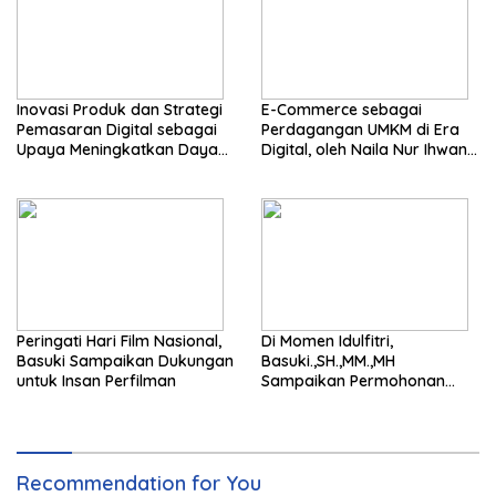
Inovasi Produk dan Strategi
E-Commerce sebagai
Pemasaran Digital sebagai
Perdagangan UMKM di Era
Upaya Meningkatkan Daya
Digital, oleh Naila Nur Ihwan
Saing UMKM di Era Ekonomi
Mahasiswa STIKOM El Rahma
Digital, Oleh Lathifah Dzikri
Shafianti Mahasiswa Stikom
El Rahma
Peringati Hari Film Nasional,
Di Momen Idulfitri,
Basuki Sampaikan Dukungan
Basuki.,SH.,MM.,MH
untuk Insan Perfilman
Sampaikan Permohonan
Maaf dan Ajak Pererat
Kebersamaan
Recommendation for You