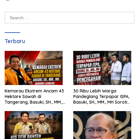
Kandangan Kalsel
Search
for:
Terbaru
Kemarau Ekstrem Ancam 43
30 Ribu Lebih Warga
Hektare Sawah di
Pandeglang Terpapar ISPA,
Tangerang, Basuki, SH., MM.,
Basuki, SH., MM., MH Soroti
MH. Dorong Langkah Cepat
Pentingnya Pencegahan
Pemerintah