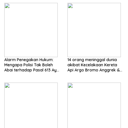
Alarm Penegakan Hukum:
14 orang meninggal dunia
Mengapa Polisi Tak Boleh
akibat Kecelakaan Kereta
Abai terhadap Pasal 613 Ayat
Api Argo Bromo Anggrek &
3 UU Nomor 1 Tahun 2026?
KRL Cikarang Line Basuki
Oleh: Suwadi, SH, MH. (Praktisi
ucapkan dukacita mendalam
Hukum)