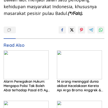
kehidupan masyarakat Indonesia, khususnya
masarakat pesisir pulau Badul.
(*/Fais).
Read Also
Alarm Penegakan Hukum:
14 orang meninggal dunia
Mengapa Polisi Tak Boleh
akibat Kecelakaan Kereta
Abai terhadap Pasal 613 Ayat
Api Argo Bromo Anggrek &
3 UU Nomor 1 Tahun 2026?
KRL Cikarang Line Basuki
Oleh: Suwadi, SH, MH. (Praktisi
ucapkan dukacita mendalam
Hukum)