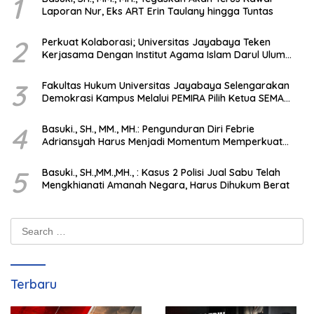
1
Laporan Nur, Eks ART Erin Taulany hingga Tuntas
2
Perkuat Kolaborasi; Universitas Jayabaya Teken
Kerjasama Dengan Institut Agama Islam Darul Ulum
Kandangan Kalsel
3
Fakultas Hukum Universitas Jayabaya Selengarakan
Demokrasi Kampus Melalui PEMIRA Pilih Ketua SEMA
dan BPM
4
Basuki., SH., MM., MH.: Pengunduran Diri Febrie
Adriansyah Harus Menjadi Momentum Memperkuat
Integritas Penegakan Hukum
5
Basuki., SH.,MM.,MH., : Kasus 2 Polisi Jual Sabu Telah
Mengkhianati Amanah Negara, Harus Dihukum Berat
Search
for:
Terbaru