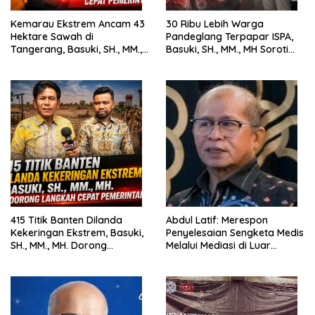
Kemarau Ekstrem Ancam 43
30 Ribu Lebih Warga
Hektare Sawah di
Pandeglang Terpapar ISPA,
Tangerang, Basuki, SH., MM.,
Basuki, SH., MM., MH Soroti
MH. Dorong Langkah Cepat
Pentingnya Pencegahan
Pemerintah
415 Titik Banten Dilanda
Abdul Latif: Merespon
Kekeringan Ekstrem, Basuki,
Penyelesaian Sengketa Medis
SH., MM., MH. Dorong
Melalui Mediasi di Luar
Langkah Cepat Pemerintah
Pengadilan saat ini