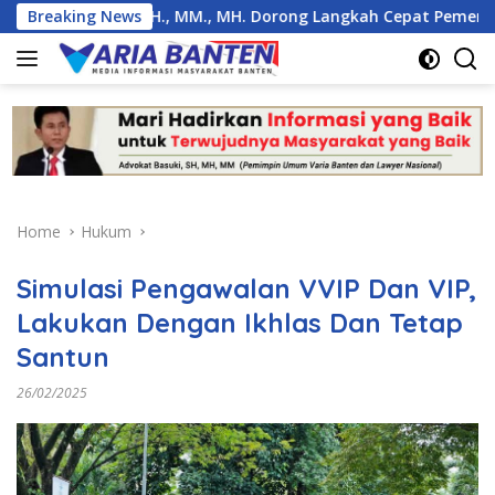
Skip
ki, SH., MM., MH. Dorong Langkah Cepat Pemerintah
Breaking News
3
to
content
Home
Hukum
Simulasi Pengawalan VVIP Dan VIP,
Lakukan Dengan Ikhlas Dan Tetap
Santun
26/02/2025