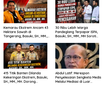
Kemarau Ekstrem Ancam 43
30 Ribu Lebih Warga
Hektare Sawah di
Pandeglang Terpapar ISPA,
Tangerang, Basuki, SH., MM.,
Basuki, SH., MM., MH Soroti
MH. Dorong Langkah Cepat
Pentingnya Pencegahan
Pemerintah
415 Titik Banten Dilanda
Abdul Latif: Merespon
Kekeringan Ekstrem, Basuki,
Penyelesaian Sengketa Medis
SH., MM., MH. Dorong
Melalui Mediasi di Luar
Langkah Cepat Pemerintah
Pengadilan saat ini