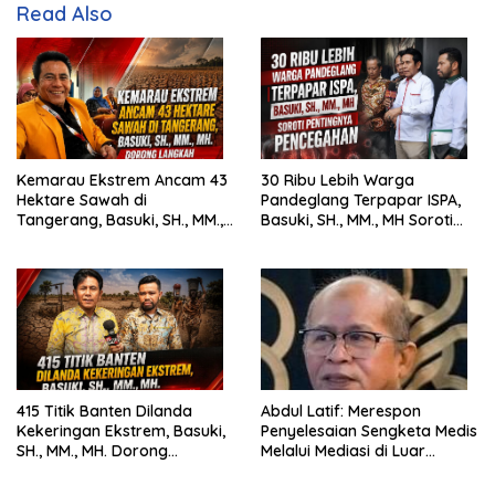
Read Also
Kemarau Ekstrem Ancam 43
30 Ribu Lebih Warga
Hektare Sawah di
Pandeglang Terpapar ISPA,
Tangerang, Basuki, SH., MM.,
Basuki, SH., MM., MH Soroti
MH. Dorong Langkah Cepat
Pentingnya Pencegahan
Pemerintah
415 Titik Banten Dilanda
Abdul Latif: Merespon
Kekeringan Ekstrem, Basuki,
Penyelesaian Sengketa Medis
SH., MM., MH. Dorong
Melalui Mediasi di Luar
Langkah Cepat Pemerintah
Pengadilan saat ini