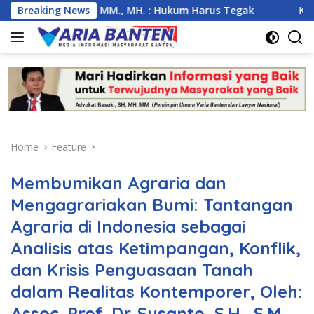
Skip
i, SH., MM., MH. : Hukum Harus Tegak
Breaking News
Kemarau Ekstrem 
to
content
Home
Feature
Membumikan Agraria dan
Mengagrariakan Bumi: Tantangan
Agraria di Indonesia sebagai
Analisis atas Ketimpangan, Konflik,
dan Krisis Penguasaan Tanah
dalam Realitas Kontemporer, Oleh:
Assoc. Prof. Dr. Susanto, S.H., S.M.,