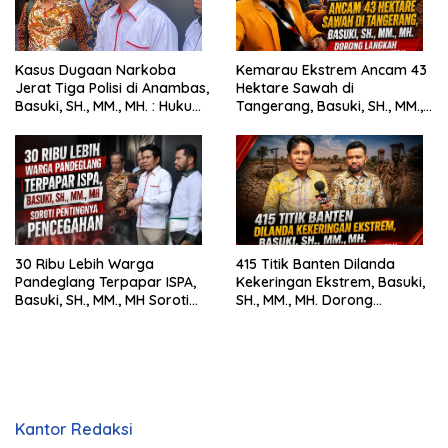
Kasus Dugaan Narkoba
Kemarau Ekstrem Ancam 43
Jerat Tiga Polisi di Anambas,
Hektare Sawah di
Basuki, SH., MM., MH. : Hukum
Tangerang, Basuki, SH., MM.,
Harus Tegak
MH. Dorong Langkah Cepat
Pemerintah
30 Ribu Lebih Warga
415 Titik Banten Dilanda
Pandeglang Terpapar ISPA,
Kekeringan Ekstrem, Basuki,
Basuki, SH., MM., MH Soroti
SH., MM., MH. Dorong
Pentingnya Pencegahan
Langkah Cepat Pemerintah
Kantor Redaksi