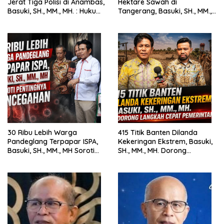
Jerat Tiga Polisi di Anambas,
Hektare Sawah di
Basuki, SH., MM., MH. : Hukum
Tangerang, Basuki, SH., MM.,
Harus Tegak
MH. Dorong Langkah Cepat
Pemerintah
30 Ribu Lebih Warga
415 Titik Banten Dilanda
Pandeglang Terpapar ISPA,
Kekeringan Ekstrem, Basuki,
Basuki, SH., MM., MH Soroti
SH., MM., MH. Dorong
Pentingnya Pencegahan
Langkah Cepat Pemerintah