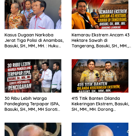
Kasus Dugaan Narkoba
Kemarau Ekstrem Ancam 43
Jerat Tiga Polisi di Anambas,
Hektare Sawah di
Basuki, SH., MM., MH. : Hukum
Tangerang, Basuki, SH., MM.,
Harus Tegak
MH. Dorong Langkah Cepat
Pemerintah
30 Ribu Lebih Warga
415 Titik Banten Dilanda
Pandeglang Terpapar ISPA,
Kekeringan Ekstrem, Basuki,
Basuki, SH., MM., MH Soroti
SH., MM., MH. Dorong
Pentingnya Pencegahan
Langkah Cepat Pemerintah